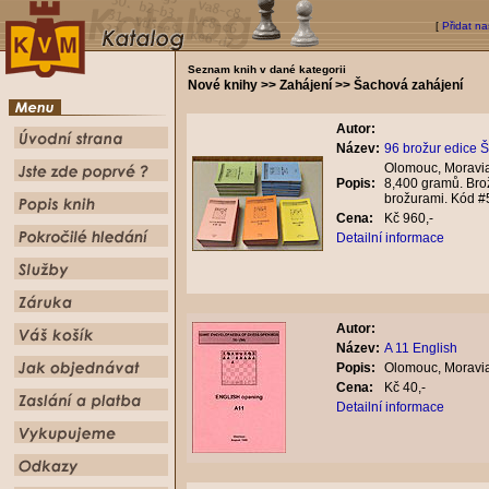
[
Přidat na
Seznam knih v dané kategorii
Nové knihy >> Zahájení >> Šachová zahájení
Autor:
Název:
96 brožur edice 
Olomouc, Moravia
Popis:
8,400 gramů. Brož
brožurami. Kód 
Cena:
Kč 960,-
Detailní informace
Autor:
Název:
A 11 English
Popis:
Olomouc, Moravia
Cena:
Kč 40,-
Detailní informace