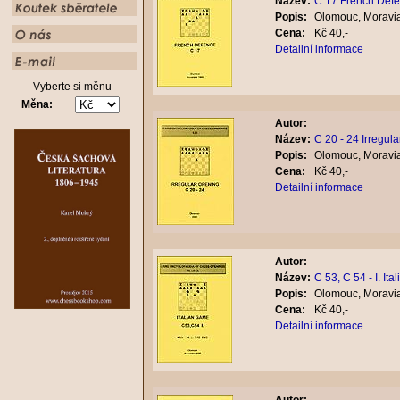
Název:
C 17 French Def
Popis:
Olomouc, Moravia
Cena:
Kč 40,-
Detailní informace
Vyberte si měnu
Měna:
Autor:
Název:
C 20 - 24 Irregul
Popis:
Olomouc, Moravia
Cena:
Kč 40,-
Detailní informace
Autor:
Název:
C 53, C 54 - I. It
Popis:
Olomouc, Moravia
Cena:
Kč 40,-
Detailní informace