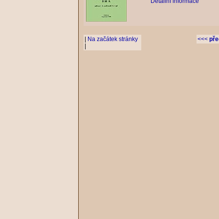
Detailní informace
|
Na začátek stránky
<<<
pře
|