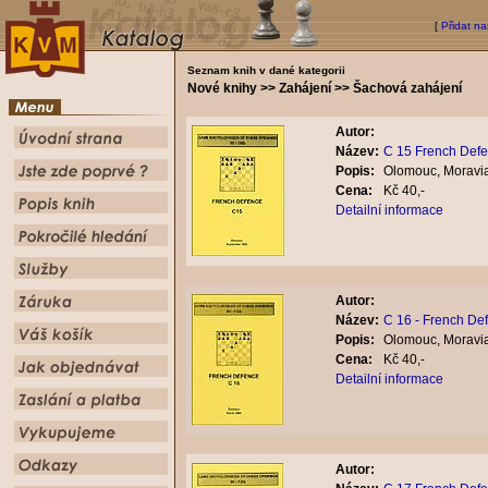
[
Přidat na
Seznam knih v dané kategorii
Nové knihy >> Zahájení >> Šachová zahájení
Autor:
Název:
C 15 French Def
Popis:
Olomouc, Moravia
Cena:
Kč 40,-
Detailní informace
Autor:
Název:
C 16 - French De
Popis:
Olomouc, Moravia
Cena:
Kč 40,-
Detailní informace
Autor: