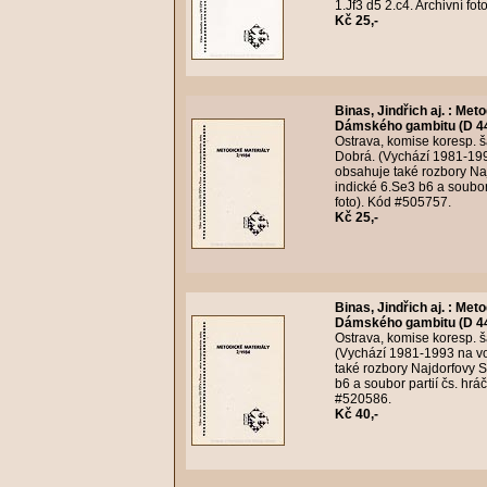
1.Jf3 d5 2.c4. Archivní fo
Kč 25,-
Binas, Jindřich aj.
:
Meto
Dámského gambitu (D 44
Ostrava, komise koresp. ša
Dobrá. (Vychází 1981-1993 
obsahuje také rozbory Na
indické 6.Se3 b6 a soubor 
foto). Kód #505757.
Kč 25,-
Binas, Jindřich aj.
:
Meto
Dámského gambitu (D 44
Ostrava, komise koresp. ša
(Vychází 1981-1993 na vol
také rozbory Najdorfovy 
b6 a soubor partií čs. hrá
#520586.
Kč 40,-