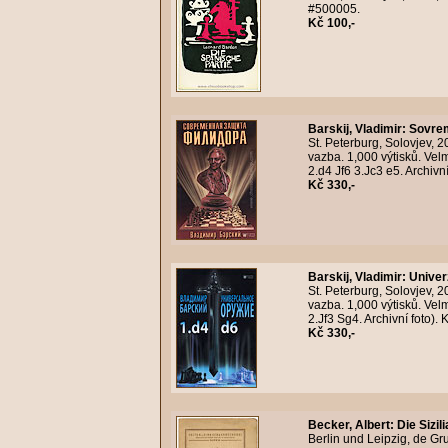
#500005.
Kč 100,-
Barskij, Vladimir
:
Sovrem
St. Peterburg, Solovjev, 
vazba. 1,000 výtisků. Velm
2.d4 Jf6 3.Jc3 e5. Archivn
Kč 330,-
Barskij, Vladimir
:
Univer
St. Peterburg, Solovjev, 
vazba. 1,000 výtisků. Velm
2.Jf3 Sg4. Archivní foto).
Kč 330,-
Becker, Albert
:
Die Sizil
Berlin und Leipzig, de Gr