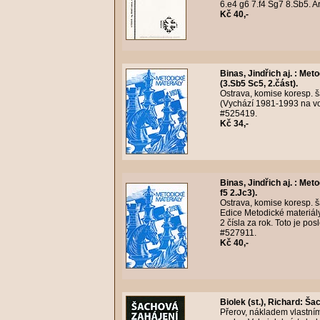
6.e4 g6 7.f4 Sg7 8.Sb5. A
Kč 40,-
Binas, Jindřich aj.
:
Meto
(3.Sb5 Sc5, 2.část).
Ostrava, komise koresp. ša
(Vychází 1981-1993 na voln
#525419.
Kč 34,-
Binas, Jindřich aj.
:
Metod
f5 2.Jc3).
Ostrava, komise koresp. ša
Edice Metodické materiály
2 čísla za rok. Toto je po
#527911.
Kč 40,-
Biolek (st.), Richard
:
Šac
Přerov, nákladem vlastní