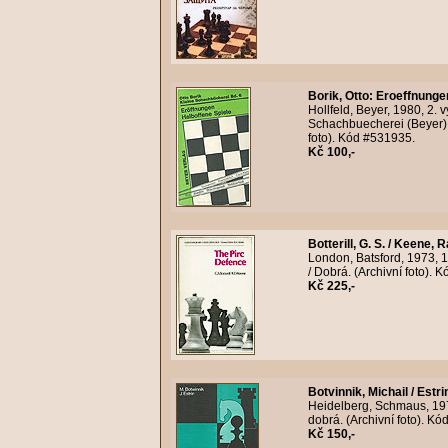
Borik, Otto
:
Eroeffnungen
Hollfeld, Beyer, 1980, 2.
Schachbuecherei (Beyer).
foto). Kód #531935.
Kč 100,-
Botterill, G. S. / Keene,
London, Batsford, 1973, 1
/ Dobrá. (Archivní foto). 
Kč 225,-
Botvinnik, Michail / Estr
Heidelberg, Schmaus, 197
dobrá. (Archivní foto). K
Kč 150,-