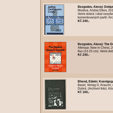
Bezgodov, Alexej
:
Debju
Moskva, Andrej Elkov, 20
Velmi dobrá / obal nevyšel
komentovaných partií. Arc
Kč 240,-
Bezgodov, Alexej
:
The D
Alkmaar, New in Chess, 2
8vo (23-25 cm). Velmi dob
Kč 240,-
Bhend, Edwin
:
Koenigsga
Basel, Verlag G. Krauchi,
Dobrá. (Archivní foto). K
Kč 160,-