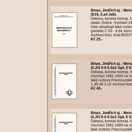
Binas, Jindřich aj.
:
Meto
(D16, 5.a4 Ja6).
Ostrava, komise koresp. ša
obalu. Dobrá. (Vychází 19
číslo obsahuje také rozbo
gambitu C 63 - 4.d4, konc
Archivní foto). Kód #5057
Kč 25,-
Binas, Jindřich aj.
:
Metod
(5.Jf3 0-0 6.Se2 Sg4, E 9
Ostrava, komise koresp. ša
(Vychází 1981-1993 na vol
také rozbory Francouzské
1.Jf3 d5 2.c4. Archivní fo
Kč 40,-
Binas, Jindřich aj.
:
Metod
(5.Jf3 0-0 6.Se2 Sg4, E 9
Ostrava, komise koresp. ša
(Vychází 1981-1993 na vol
také rozbory Francouzské