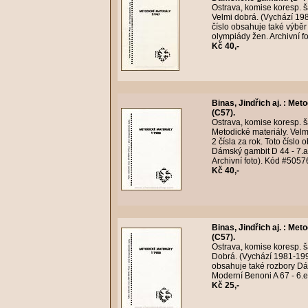
Ostrava, komise koresp. ša
Velmi dobrá. (Vychází 198
číslo obsahuje také výběr 
olympiády žen. Archivní f
Kč 40,-
Binas, Jindřich aj.
:
Metod
(C57).
Ostrava, komise koresp. ša
Metodické materiály. Velm
2 čísla za rok. Toto číslo
Dámský gambit D 44 - 7.a4
Archivní foto). Kód #5057
Kč 40,-
Binas, Jindřich aj.
:
Metod
(C57).
Ostrava, komise koresp. ša
Dobrá. (Vychází 1981-1993 
obsahuje také rozbory Dá
Moderní Benoni A 67 - 6.e
Kč 25,-