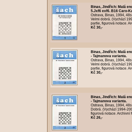
Binas, Jindřich
:
Malá enc
5.Jxf6 exf6. B16 Caro-K
Ostrava, Binas, 1994, 48
Velmi dobrá. (Vychází 1
partie, figurová notace. A
Kč 30,-
Binas, Jindřich
:
Malá enc
- Tajmanova varianta.
Ostrava, Binas, 1994, 48
Velmi dobrá. (Vychází 1
partie, figurová notace. A
Kč 30,-
Binas, Jindřich
:
Malá enc
- Tajmanova varianta.
Ostrava, Binas, 1994, 48
Dobrá. (Vychází 1994-20
figurová notace. Archivní
Kč 26,-