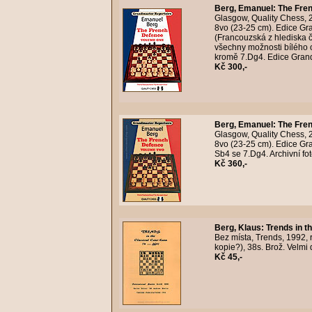
Berg, Emanuel
:
The Fren
Glasgow, Quality Chess, 
8vo (23-25 cm). Edice Gr
(Francouzská z hlediska 
všechny možnosti bílého od
kromě 7.Dg4. Edice Grand
Kč 300,-
Berg, Emanuel
:
The Fren
Glasgow, Quality Chess, 
8vo (23-25 cm). Edice Gr
Sb4 se 7.Dg4. Archivní fo
Kč 360,-
Berg, Klaus
:
Trends in t
Bez místa, Trends, 1992,
kopie?), 38s. Brož. Velmi 
Kč 45,-