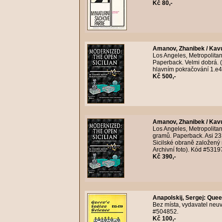
Kč 80,-
Amanov, Zhanibek / Kavu
Los Angeles, Metropolitan
Paperback. Velmi dobrá. (
hlavním pokračování 1.e4 
Kč 500,-
Amanov, Zhanibek / Kavu
Los Angeles, Metropolitan
gramů. Paperback. Asi 23 
Sicilské obraně založený 
Archivní foto). Kód #5319
Kč 390,-
Anapolskij, Sergej
:
Queen
Bez místa, vydavatel neuv
#504852.
Kč 100,-