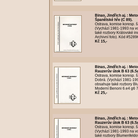
Binas, Jindřich aj.
:
Metod
Španělské hře (C 89).
Ostrava, komise koresp. š
(Vychází 1981-1993 na vol
také rozbory Královské ind
Archivní foto). Kód #5289
Kč 15,-
Binas, Jindřich aj.
:
Metod
Rauzerův útok B 63 (6.Sg
Ostrava, komise koresp. ša
Dobrá. (Vychází 1981-1993 
obsahuje také rozbory Bl
Moderní Benoni 6.e4 g6 7.
Kč 25,-
Binas, Jindřich aj.
:
Metod
Rauzerův útok B 63 (6.Sg
Ostrava, komise koresp. ša
(Vychází 1981-1993 na vol
také rozbory Blumenfeldo