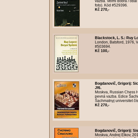
vazba. Velmi dobrá / obal
foto). Kód #529396.
Kč 270,-
Blackstock, L. S.
:
Ruy Lo
London, Batsford, 1976, VI
#503694.
Kč 100,-
Bogdanovič, Grigorij
:
Sic
Jf6.
Moskva, Russian Chess Ho
pevná vazba. Edice Šachma
Šachmatnyj universitet čís
Kč 270,-
Bogdanovič, Grigorij
:
Si
Moskva, Andrej Elkov, 20