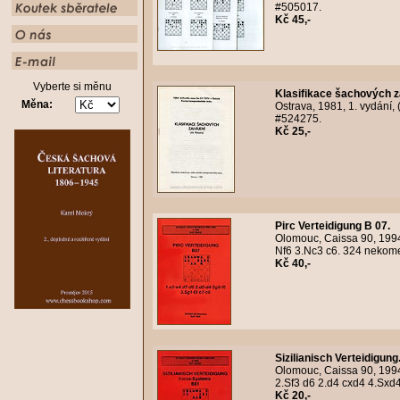
#505017.
Kč 45,-
Vyberte si měnu
Klasifikace šachových za
Měna:
Ostrava, 1981, 1. vydání, 
#524275.
Kč 25,-
Pirc Verteidigung B 07.
Olomouc, Caissa 90, 1994
Nf6 3.Nc3 c6. 324 nekomen
Kč 40,-
Sizilianisch Verteidigun
Olomouc, Caissa 90, 1994,
2.Sf3 d6 2.d4 cxd4 4.Sxd4
Kč 20,-