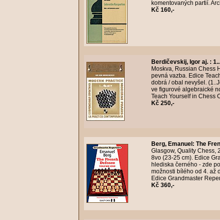
komentovaných partií. Arc
Kč 160,-
Berdičevskij, Igor aj.
:
1.
Moskva, Russian Chess Ho
pevná vazba. Edice Teach
dobrá / obal nevyšel. (1..
ve figurové algebraické n
Teach Yourself in Chess O
Kč 250,-
Berg, Emanuel
:
The Fren
Glasgow, Quality Chess, 
8vo (23-25 cm). Edice Gr
hlediska černého - zde p
možnosti bílého od 4. až d
Edice Grandmaster Repert
Kč 360,-