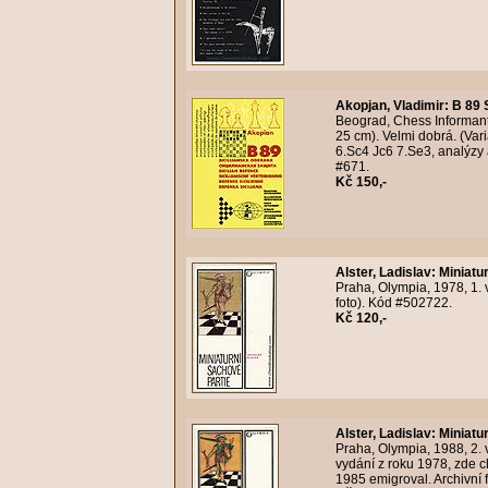
Akopjan, Vladimir
:
B 89 
Beograd, Chess Informant
25 cm). Velmi dobrá. (Vari
6.Sc4 Jc6 7.Se3, analýzy 
#671.
Kč 150,-
Alster, Ladislav
:
Miniatu
Praha, Olympia, 1978, 1. 
foto). Kód #502722.
Kč 120,-
Alster, Ladislav
:
Miniatu
Praha, Olympia, 1988, 2. 
vydání z roku 1978, zde ch
1985 emigroval. Archivní 