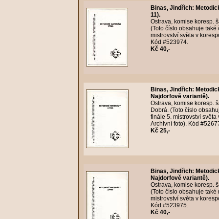
Binas, Jindřich
:
Metodick
11).
Ostrava, komise koresp. ša
(Toto číslo obsahuje také č
mistrovství světa v koresp
Kód #523974.
Kč 40,-
Binas, Jindřich
:
Metodick
Najdorfově variantě).
Ostrava, komise koresp. ša
Dobrá. (Toto číslo obsahu
finále 5. mistrovství svět
Archivní foto). Kód #5267
Kč 25,-
Binas, Jindřich
:
Metodick
Najdorfově variantě).
Ostrava, komise koresp. ša
(Toto číslo obsahuje také
mistrovství světa v koresp
Kód #523975.
Kč 40,-