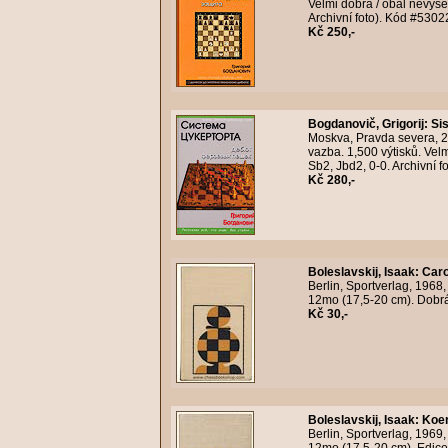
Velmi dobrá / obal nevyšel
Archivní foto). Kód #5302
Kč 250,-
Bogdanovič, Grigorij
:
Si
Moskva, Pravda severa, 2
vazba. 1,500 výtisků. Velm
Sb2, Jbd2, 0-0. Archivní 
Kč 280,-
Boleslavskij, Isaak
:
Caro
Berlin, Sportverlag, 1968
12mo (17,5-20 cm). Dobrá 
Kč 30,-
Boleslavskij, Isaak
:
Koen
Berlin, Sportverlag, 1969