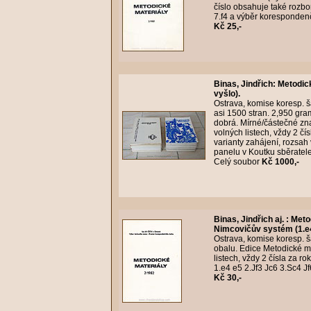
číslo obsahuje také rozbo
7.f4 a výběr korespondenč
Kč 25,-
Binas, Jindřich
:
Metodick
vyšlo).
Ostrava, komise koresp. 
asi 1500 stran. 2,950 gram
dobrá. Mírné/částečné zn
volných listech, vždy 2 čí
varianty zahájení, rozsah
panelu v Koutku sběratele
Celý soubor
Kč 1000,-
Binas, Jindřich aj.
:
Metod
Nimcovičův systém (1.e4
Ostrava, komise koresp. ša
obalu. Edice Metodické m
listech, vždy 2 čísla za r
1.e4 e5 2.Jf3 Jc6 3.Sc4 J
Kč 30,-