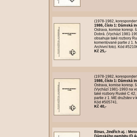
(1978-1982, koresponden
1986, číslo 1: Dámská in
Ostrava, komise koresp. ša
Dobrá. (Vychází 1981-1993 
obsahuje také rozbory Ru
komentované partie z 1.
Archivní foto). Kód #5210
Kč 25,-
(1978-1982, koresponden
1986, číslo 1: Dámská in
Ostrava, komise koresp. ša
(Vychází 1981-1993 na vol
také rozbory Ruské C 42
partie z 1. ME družstev v
Kód #505741.
Kč 40,-
Binas, Jindřich aj.
:
Metod
Dámského gambitu (D 44