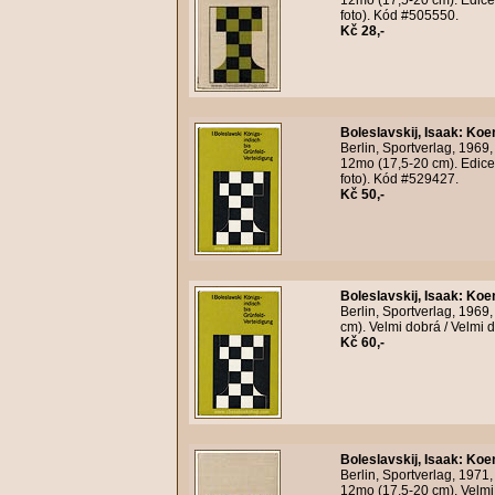
12mo (17,5-20 cm). Edice 
foto). Kód #505550.
Kč 28,-
Boleslavskij, Isaak
:
Koen
Berlin, Sportverlag, 1969
12mo (17,5-20 cm). Edice 
foto). Kód #529427.
Kč 50,-
Boleslavskij, Isaak
:
Koen
Berlin, Sportverlag, 1969
cm). Velmi dobrá / Velmi 
Kč 60,-
Boleslavskij, Isaak
:
Koen
Berlin, Sportverlag, 1971
12mo (17,5-20 cm). Velmi 