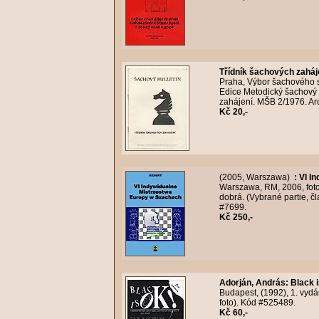
Třídník šachových zaháj
Praha, Výbor šachového s
Edice Metodický šachový b
zahájení. MŠB 2/1976. Arc
Kč 20,-
(2005, Warszawa)
:
VI I
Warszawa, RM, 2006, foto 
dobrá. (Vybrané partie, čl
#7699.
Kč 250,-
Adorján, András
:
Black i
Budapest, (1992), 1. vydán
foto). Kód #525489.
Kč 60,-