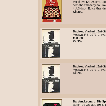
Velké 8vo (23-25 cm). Ed
černého založený na Slova
4.Jc3 dxc4. Edice Grandma
Kč 390,-
Bagirov, Vladimir
:
Zaščit
Moskva, FiS, 1971, 1. vyd
#503389.
Kč 35,-
Bagirov, Vladimir
:
Zaščit
Moskva, FiS, 1971, 1. vyd
Kč 20,-
Barden, Leonard
:
Die Sp
Berlin, de Gruyter, 1964, 