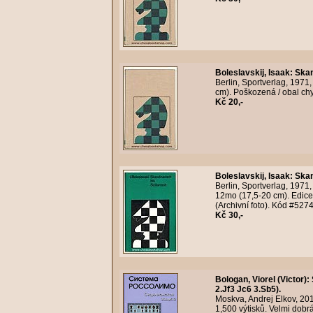
Boleslavskij, Isaak
:
Skan
Berlin, Sportverlag, 1971
cm). Poškozená / obal chy
Kč 20,-
Boleslavskij, Isaak
:
Skan
Berlin, Sportverlag, 1971
12mo (17,5-20 cm). Edice 
(Archivní foto). Kód #527
Kč 30,-
Bologan, Viorel (Victor)
:
2.Jf3 Jc6 3.Sb5).
Moskva, Andrej Elkov, 20
1,500 výtisků. Velmi dobrá