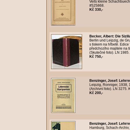
Veits kleine Schachbueche
#525868.
Kč 330,-
Becker, Albert
:
Die Sizil
Berlin und Leipzig, de Gr
s tiskem na hřbetě. Edice
předchozího majitele na ti
(Skutečné foto). LN 1985
Kč 750,-
Benzinger, Josef
:
Lehrre
Leipzig, Ronniger, 1938, 
(Archivní foto). LN 3275.
Kč 200,-
Benzinger, Josef
:
Lehrre
Hamburg, Schach-Archiv, 