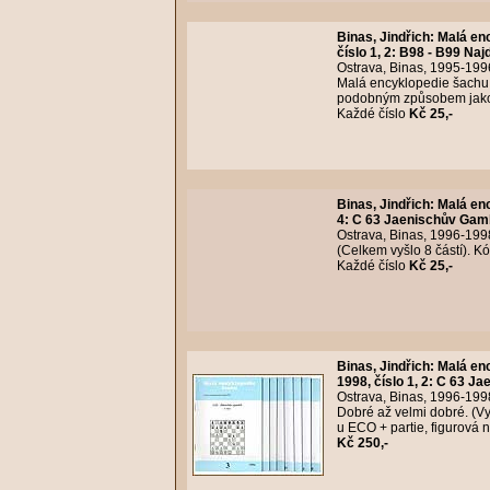
Binas, Jindřich
:
Malá enc
číslo 1, 2: B98 - B99 Najd
Ostrava, Binas, 1995-1996
Malá encyklopedie šachu.
podobným způsobem jako 
Každé číslo
Kč 25,-
Binas, Jindřich
:
Malá enc
4: C 63 Jaenischův Gambit 
Ostrava, Binas, 1996-1998
(Celkem vyšlo 8 částí). 
Každé číslo
Kč 25,-
Binas, Jindřich
:
Malá enc
1998, číslo 1, 2: C 63 Ja
Ostrava, Binas, 1996-1998
Dobré až velmi dobré. (
u ECO + partie, figurová 
Kč 250,-