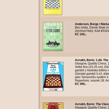
Andersen, Borge / Nielse
Bez místa, Dansk Skak Unio
(Archivní foto). Kód #534
Kč 150,-
Avrukh, Boris
:
1.d4. The
Glasgow, Quality Chess, 2
Velké 8vo (23-25 cm). Ed
gambit z hlediska bílého 
Dámský gambit 3.e3, dále
jako Tarraschův systém 3.
Repertoire, svazek 1B. Ar
Kč 390,-
Avrukh, Boris
:
The Class
Glasgow, Quality Chess, 2