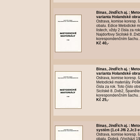
Binas, Jindřich aj.
:
Meto
varianta Holandské obra
Ostrava, komise koresp. ša
obalu. Edice Metodické m
listech, vždy 2 čísla za r
Najdorfovy Sicilské 8..Dxb
korespondenčním šachu. A
Kč 40,-
Binas, Jindřich aj.
:
Meto
varianta Holandské obra
Ostrava, komise koresp. ša
Metodické materiály. Poš
čísla za rok. Toto číslo 
Sicilské 8..Dxb2, Španěles
korespondenčním šachu. A
Kč 25,-
Binas, Jindřich aj.
:
Metod
systém (1.c4 Jf6 2.Jc3 e
Ostrava, komise koresp. ša
obalu. Dobrá. (Vychází 19