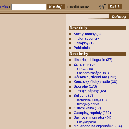
bených
]
Pokročilé hledání
Nové tituly
Šachy, hodiny (8)
Trička, suvenýry
Tiskopisy (1)
Pohlednice
Nové knihy
Historie, bibliografie (37)
Zahájení (96)
CECO (19)
Šachová zahájení (97)
Učebnice, střední hra (193)
Koncovky, úlohy, studie (38)
Biografie (173)
Turnaje, zápasy (45)
Bulletiny (13)
historické turnaje (13)
turnajový servis
Ostatní knihy (17)
Časopisy, reprinty (182)
Šachové Informátory (4)
Encyklopedie
McFarland na objednávku (54)