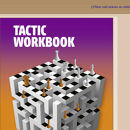
[
Přidat naši stránku do oblí