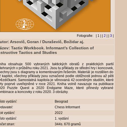
Fotografie: | 1 | |
2
| |
3
|
utor: Arsovič, Goran / Duraševič, Božidar aj.
ázev: Tactic Workbook. Informant's Collection of
nstructive Tactics and Studies
niha obsahuje 500 vybraných taktických obratů z praktických partií
ehraných v průběhu roku 2021. Jsou tu příklady ze střední hry i koncovek,
šechny jsou s diagramy a komentovaným řešením. Materiál je rozdělen do
 kapitol, všechny příklady jsou označené podle obtížnosti jednou až pěti
vězdičkami. Samostatná kapitola je věnovaná 42 oceněným studiím, které
yly poprvé uveřejněné v roce 2021. Kniha volně navazuje na publikace
020 Puzzle Quest a 2020 Endgame Maze, které přinesly vybrané
ombinace a koncovky z roku 2020. 3 obrázky.
sto vydání:
Beograd
davatel:
Chess Informant
ok vydání:
2022
slo vydání:
1. vydání
čet stran:
344s. 670 gramů