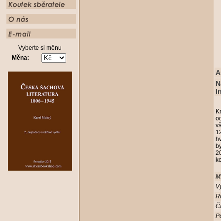
Vyberte si měnu
Měna:
A
N
I
K
od
v
12
h
b
2
k
Mí
Vy
R
Čí
Po