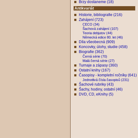
Brzy dostaneme (18)
Antikvariát
Historie, bibliografie (216)
Zahájení (723)
CECO (34)
Šachová zahájení (107)
Teoria debjutov (44)
Německá edice 80. let (46)
Díla všeobecná (909)
Koncovky, úlohy, studie (458)
Biografie (362)
Černá série (70)
Malá černá série (27)
Turnaje a zápasy (360)
Ostatní knihy (167)
Časopisy - kompletní ročníky (641)
Jednotlivá čísla časopisů (231)
Šachové rubriky (43)
Šachy, hodiny, ostatní (46)
DVD, CD, eKnihy (5)