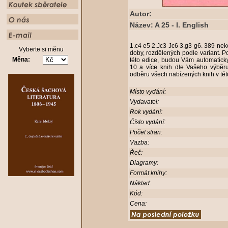
Autor:
Název: A 25 - I. English
1.c4 e5 2.Jc3 Jc6 3.g3 g6. 389 ne
Vyberte si měnu
doby, rozdělených podle variant. P
Měna:
této edice, budou Vám automaticky
10 a více knih dle Vašeho výběr
odběru všech nabízených knih v té
Místo vydání:
Vydavatel:
Rok vydání:
Číslo vydání:
Počet stran:
Vazba:
Řeč:
Diagramy:
Formát knihy:
Náklad:
Kód:
Cena: