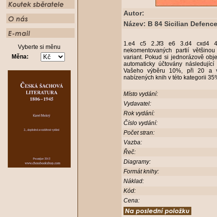
Autor:
Název: B 84 Sicilian Defenc
1.e4 c5 2.Jf3 e6 3.d4 cxd4 4
Vyberte si měnu
nekomentovaných partií většino
Měna:
variant. Pokud si jednorázově obj
automaticky účtovány následující
Vašeho výběru 10%, při 20 a v
nabízených knih v této kategorii 3
Místo vydání:
Vydavatel:
Rok vydání:
Číslo vydání:
Počet stran:
Vazba:
Řeč:
Diagramy:
Formát knihy:
Náklad:
Kód:
Cena: