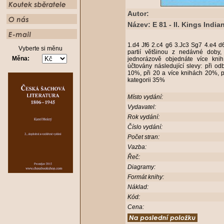
Autor:
Název: E 81 - II. Kings India
1.d4 Jf6 2.c4 g6 3.Jc3 Sg7 4.e4 
Vyberte si měnu
partií většinou z nedávné doby,
Měna:
jednorázově objednáte více kni
účtovány následující slevy: při o
10%, při 20 a více knihách 20%, p
kategorii 35%
Místo vydání:
Vydavatel:
Rok vydání:
Číslo vydání:
Počet stran:
Vazba:
Řeč:
Diagramy:
Formát knihy:
Náklad:
Kód:
Cena: