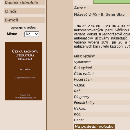
Autor:
Název: D 45 - II. Semi Slav
1.d4 d5 2.c4 e6 3.Jc3 Jf6 4.Jf3 
Vyberte si měnu
nekomentovaných partií většino
Měna:
variant. Pokud si jednorázově obj
automaticky účtovány následující
Vašeho výběru 10%, při 20 a v
nabízených knih v této kategorii 3
Místo vydání:
Vydavatel:
Rok vydání:
Číslo vydání:
Počet stran:
Vazba:
Řeč:
Diagramy:
Formát knihy:
Náklad:
Kód:
Cena: