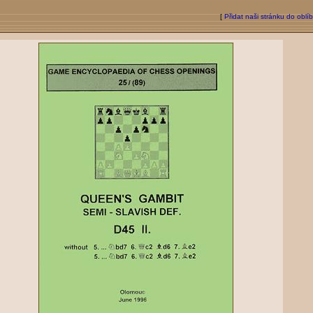
[
Přidat naši stránku do oblí