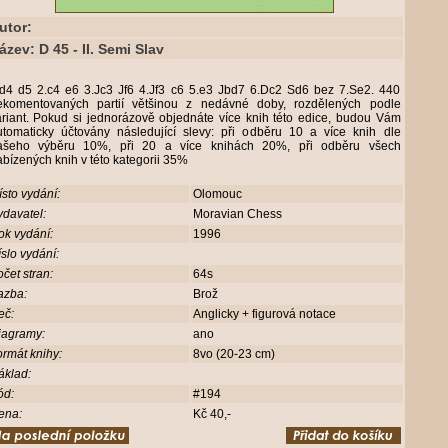
utor:
ázev: D 45 - II. Semi Slav
.d4 d5 2.c4 e6 3.Jc3 Jf6 4.Jf3 c6 5.e3 Jbd7 6.Dc2 Sd6 bez 7.Se2. 440
ekomentovaných partií většinou z nedávné doby, rozdělených podle
ariant. Pokud si jednorázově objednáte více knih této edice, budou Vám
utomaticky účtovány následující slevy: při odběru 10 a více knih dle
ašeho výběru 10%, při 20 a více knihách 20%, při odběru všech
bízených knih v této kategorii 35%
sto vydání:
Olomouc
davatel:
Moravian Chess
ok vydání:
1996
slo vydání:
čet stran:
64s
azba:
Brož
eč:
Anglicky + figurová notace
iagramy:
ano
rmát knihy:
8vo (20-23 cm)
áklad:
ód:
#194
ena:
Kč 40,-