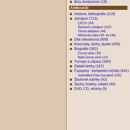
Brzy dostaneme (18)
Antikvariát
Historie, bibliografie (216)
Zahájení (723)
CECO (34)
Šachová zahájení (107)
Teoria debjutov (44)
Německá edice 80. let (46)
Díla všeobecná (909)
Koncovky, úlohy, studie (458)
Biografie (362)
Černá série (70)
Malá černá série (27)
Turnaje a zápasy (360)
Ostatní knihy (167)
Časopisy - kompletní ročníky (641)
Jednotlivá čísla časopisů (231)
Šachové rubriky (43)
Šachy, hodiny, ostatní (46)
DVD, CD, eKnihy (5)