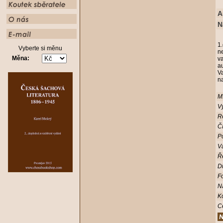
A
N
1
Vyberte si měnu
n
Měna:
v
a
V
na
Mí
Vy
R
Čí
Po
V
Ř
D
Fo
N
K
C