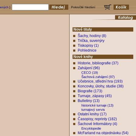
bených
]
Pokročilé hledání
Nové tituly
Šachy, hodiny (8)
Trička, suvenýry
Tiskopisy (1)
Pohlednice
Nové knihy
Historie, bibliografie (37)
Zahájení (96)
CECO (19)
Šachová zahájení (97)
Učebnice, střední hra (193)
Koncovky, úlohy, studie (38)
Biografie (173)
Turnaje, zápasy (45)
Bulletiny (13)
historické turnaje (13)
turnajový servis
Ostatní knihy (17)
Časopisy, reprinty (182)
Šachové Informátory (4)
Encyklopedie
McFarland na objednávku (54)