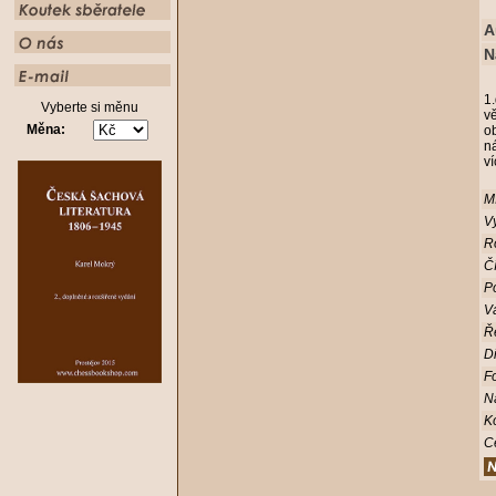
A
N
1.
Vyberte si měnu
vě
Měna:
o
ná
ví
Mí
Vy
R
Čí
Po
V
Ř
D
Fo
N
K
C