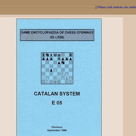
[
Přidat naši stránku do oblí