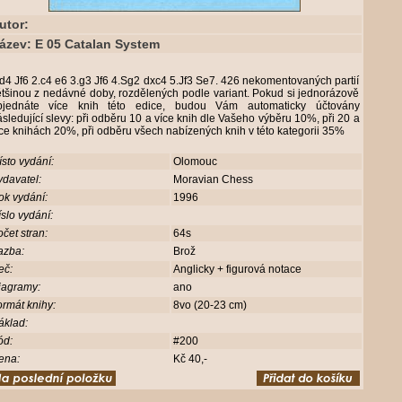
utor:
ázev: E 05 Catalan System
d4 Jf6 2.c4 e6 3.g3 Jf6 4.Sg2 dxc4 5.Jf3 Se7. 426 nekomentovaných partií
tšinou z nedávné doby, rozdělených podle variant. Pokud si jednorázově
bjednáte více knih této edice, budou Vám automaticky účtovány
sledující slevy: při odběru 10 a více knih dle Vašeho výběru 10%, při 20 a
ce knihách 20%, při odběru všech nabízených knih v této kategorii 35%
sto vydání:
Olomouc
davatel:
Moravian Chess
ok vydání:
1996
slo vydání:
čet stran:
64s
azba:
Brož
eč:
Anglicky + figurová notace
iagramy:
ano
rmát knihy:
8vo (20-23 cm)
áklad:
ód:
#200
ena:
Kč 40,-