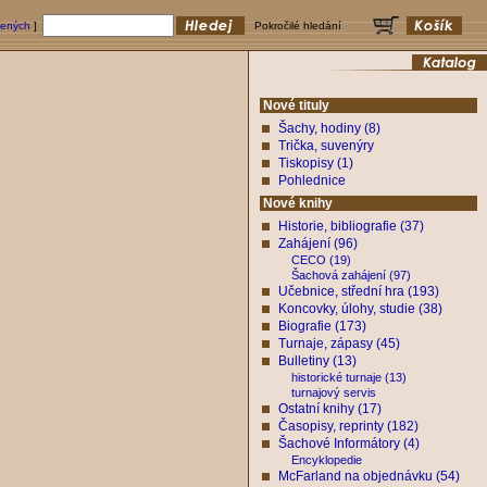
bených
]
Pokročilé hledání
Nové tituly
Šachy, hodiny (8)
Trička, suvenýry
Tiskopisy (1)
Pohlednice
Nové knihy
Historie, bibliografie (37)
Zahájení (96)
CECO (19)
Šachová zahájení (97)
Učebnice, střední hra (193)
Koncovky, úlohy, studie (38)
Biografie (173)
Turnaje, zápasy (45)
Bulletiny (13)
historické turnaje (13)
turnajový servis
Ostatní knihy (17)
Časopisy, reprinty (182)
Šachové Informátory (4)
Encyklopedie
McFarland na objednávku (54)