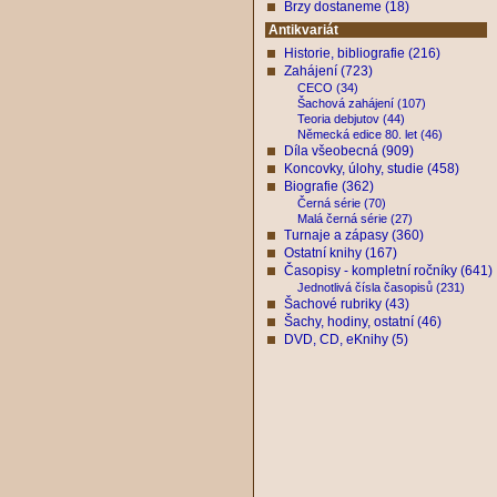
Brzy dostaneme (18)
Antikvariát
Historie, bibliografie (216)
Zahájení (723)
CECO (34)
Šachová zahájení (107)
Teoria debjutov (44)
Německá edice 80. let (46)
Díla všeobecná (909)
Koncovky, úlohy, studie (458)
Biografie (362)
Černá série (70)
Malá černá série (27)
Turnaje a zápasy (360)
Ostatní knihy (167)
Časopisy - kompletní ročníky (641)
Jednotlivá čísla časopisů (231)
Šachové rubriky (43)
Šachy, hodiny, ostatní (46)
DVD, CD, eKnihy (5)