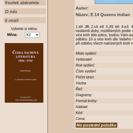
Autor:
Název: E 14 Queens Indian
1.d4 Jf6 2.c4 e6 3.Jf3 b6 4.e3. 
Vyberte si měnu
nedávné doby, rozdělených podle v
Měna:
více knih této edice, budou Vám aut
odběru 10 a více knih dle Vašeho 
při odběru všech nabízených knih v
Místo vydání:
Vydavatel:
Rok vydání:
Číslo vydání:
Počet stran:
Vazba:
Řeč:
Diagramy:
Formát knihy:
Náklad:
Kód:
Cena: