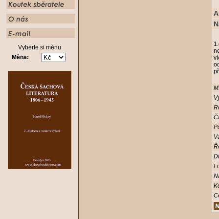
A
N
1.
Vyberte si měnu
n
Měna:
ví
o
př
Mí
Vy
R
Čí
Po
V
Ř
D
Fo
N
K
C