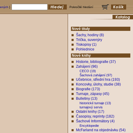
bených
]
Pokročilé hledání
Nové tituly
Šachy, hodiny (8)
Trička, suvenýry
Tiskopisy (1)
Pohlednice
Nové knihy
Historie, bibliografie (37)
Zahájení (96)
CECO (19)
Šachová zahájení (97)
Učebnice, střední hra (193)
Koncovky, úlohy, studie (38)
Biografie (173)
Turnaje, zápasy (45)
Bulletiny (13)
historické turnaje (13)
turnajový servis
Ostatní knihy (17)
Časopisy, reprinty (182)
Šachové Informátory (4)
Encyklopedie
McFarland na objednávku (54)