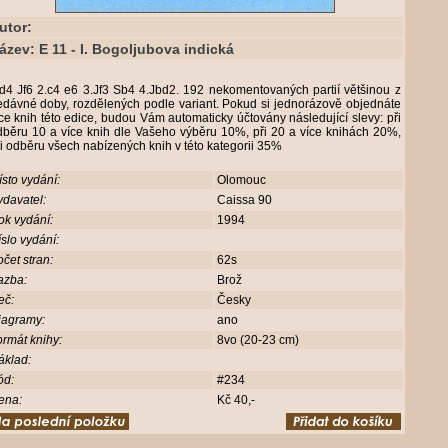
utor:
ázev: E 11 - I. Bogoljubova indická
d4 Jf6 2.c4 e6 3.Jf3 Sb4 4.Jbd2. 192 nekomentovaných partií většinou z
edávné doby, rozdělených podle variant. Pokud si jednorázově objednáte
ce knih této edice, budou Vám automaticky účtovány následující slevy: při
dběru 10 a více knih dle Vašeho výběru 10%, při 20 a více knihách 20%,
i odběru všech nabízených knih v této kategorii 35%
sto vydání:
Olomouc
davatel:
Caissa 90
ok vydání:
1994
slo vydání:
čet stran:
62s
azba:
Brož
eč:
Česky
iagramy:
ano
rmát knihy:
8vo (20-23 cm)
áklad:
ód:
#234
ena:
Kč 40,-