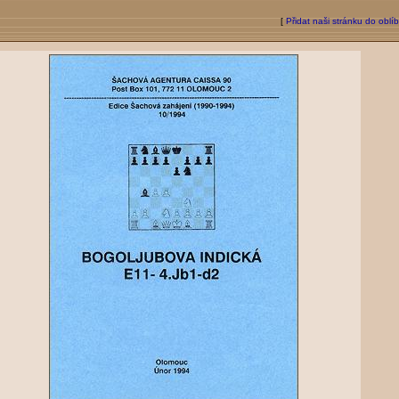
[
Přidat naši stránku do oblí