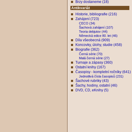
Brzy dostaneme (18)
Antikvariát
Historie, bibliografie (216)
Zahájení (723)
CECO (34)
Šachová zahájení (107)
Teoria debjutov (44)
Německá edice 80. let (46)
Díla všeobecná (909)
Koncovky, úlohy, studie (458)
Biografie (362)
Černá série (70)
Malá černá série (27)
Turnaje a zápasy (360)
Ostatní knihy (167)
Časopisy - kompletní ročníky (641)
Jednotlivá čísla časopisů (231)
Šachové rubriky (43)
Šachy, hodiny, ostatní (46)
DVD, CD, eKnihy (5)