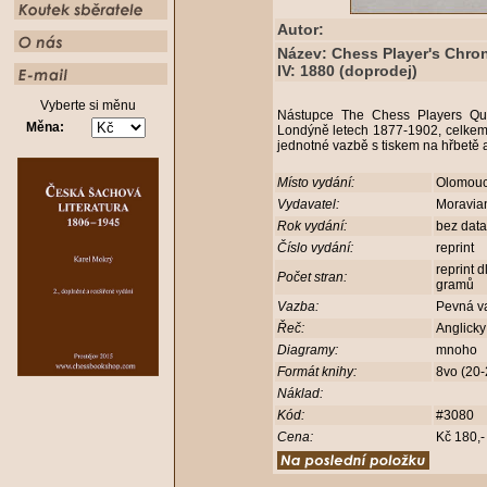
Autor:
Název: Chess Player's Chron
IV: 1880 (doprodej)
Vyberte si měnu
Nástupce The Chess Players Quar
Měna:
Londýně letech 1877-1902, celkem 
jednotné vazbě s tiskem na hřbetě 
Místo vydání:
Olomou
Vydavatel:
Moravia
Rok vydání:
bez dat
Číslo vydání:
reprint
reprint 
Počet stran:
gramů
Vazba:
Pevná v
Řeč:
Anglick
Diagramy:
mnoho
Formát knihy:
8vo (20
Náklad:
Kód:
#3080
Cena:
Kč 180,