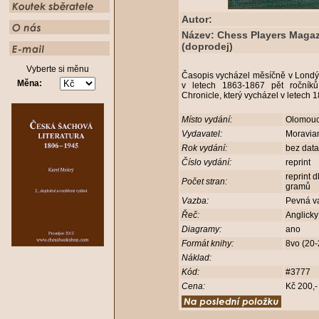
Autor:
Název: Chess Players Magazi
(doprodej)
Vyberte si měnu
Časopis vycházel měsíčně v Londýn
Měna:
v letech 1863-1867 pět ročník
Chronicle, který vycházel v letech
Místo vydání:
Olomou
Vydavatel:
Moravia
Rok vydání:
bez dat
Číslo vydání:
reprint
reprint 
Počet stran:
gramů
Vazba:
Pevná v
Řeč:
Anglick
Diagramy:
ano
Formát knihy:
8vo (20
Náklad:
Kód:
#3777
Cena:
Kč 200,