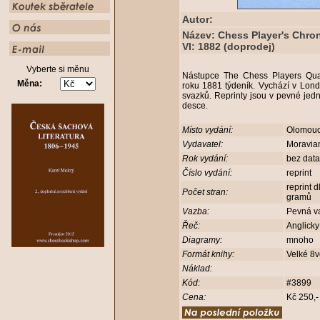
Autor:
Název: Chess Player's Chron
VI: 1882 (doprodej)
Vyberte si měnu
Nástupce The Chess Players Quart
Měna:
roku 1881 týdeník. Vychází v Lon
svazků. Reprinty jsou v pevné jed
desce.
Místo vydání:
Olomou
Vydavatel:
Moravia
Rok vydání:
bez dat
Číslo vydání:
reprint
reprint 
Počet stran:
gramů
Vazba:
Pevná v
Řeč:
Anglick
Diagramy:
mnoho
Formát knihy:
Velké 8
Náklad:
Kód:
#3899
Cena:
Kč 250,