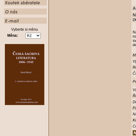
A
N
I
Vyberte si měnu
N
Měna:
r
sv
d
Mí
Vy
R
Čí
Po
V
Ř
D
Fo
N
K
C