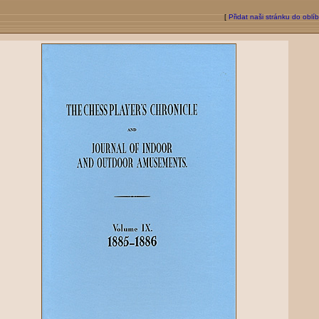
[
Přidat naši stránku do oblí