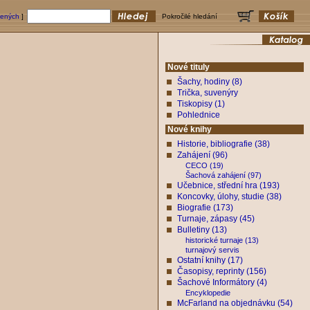
bených
]
Pokročilé hledání
Nové tituly
Šachy, hodiny (8)
Trička, suvenýry
Tiskopisy (1)
Pohlednice
Nové knihy
Historie, bibliografie (38)
Zahájení (96)
CECO (19)
Šachová zahájení (97)
Učebnice, střední hra (193)
Koncovky, úlohy, studie (38)
Biografie (173)
Turnaje, zápasy (45)
Bulletiny (13)
historické turnaje (13)
turnajový servis
Ostatní knihy (17)
Časopisy, reprinty (156)
Šachové Informátory (4)
Encyklopedie
McFarland na objednávku (54)