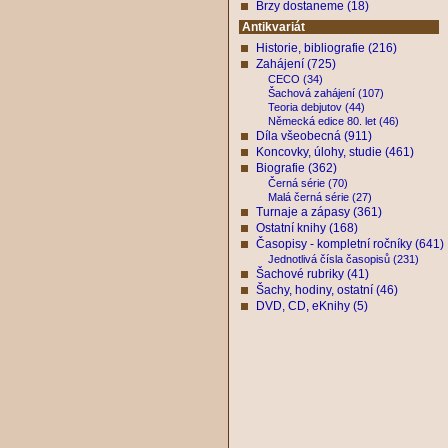
Brzy dostaneme (18)
Antikvariát
Historie, bibliografie (216)
Zahájení (725)
CECO (34)
Šachová zahájení (107)
Teoria debjutov (44)
Německá edice 80. let (46)
Díla všeobecná (911)
Koncovky, úlohy, studie (461)
Biografie (362)
Černá série (70)
Malá černá série (27)
Turnaje a zápasy (361)
Ostatní knihy (168)
Časopisy - kompletní ročníky (641)
Jednotlivá čísla časopisů (231)
Šachové rubriky (41)
Šachy, hodiny, ostatní (46)
DVD, CD, eKnihy (5)