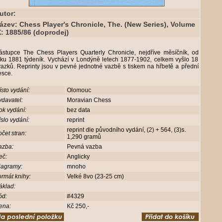
utor:
ázev: Chess Player's Chronicle, The. (New Series), Volume
X: 1885/86 (doprodej)
ástupce The Chess Players Quarterly Chronicle, nejdříve měsíčník, od
oku 1881 týdeník. Vychází v Londýně letech 1877-1902, celkem vyšlo 18
azků. Reprinty jsou v pevné jednotné vazbě s tiskem na hřbetě a přední
esce.
sto vydání:
Olomouc
davatel:
Moravian Chess
ok vydání:
bez data
slo vydání:
reprint
reprint dle původního vydání, (2) + 564, (3)s.
čet stran:
1,290 gramů
azba:
Pevná vazba
eč:
Anglicky
iagramy:
mnoho
rmát knihy:
Velké 8vo (23-25 cm)
áklad:
ód:
#4329
ena:
Kč 250,-