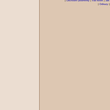
|
Obchodní podmínky
|
Váš košík
|
Jak
|
Odkazy