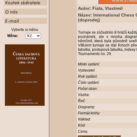
Autor: Fiala, Vlastimil
Název: International Chess
(doprodej)
Vyberte si měnu
Turnaje se zúčastnilo 8 hráčů každý
Měna:
poznámek, ale s mnoha diagram
němčině, která byla původně uve
Vítězem turnaje se stal Kmoch př
tabulka, postupová tabulka, indexy 
Tournaments no. 29.
Místo vydání:
Vydavatel:
Rok vydání:
Číslo vydání:
Počet stran:
Vazba:
Řeč:
Diagramy:
Formát knihy:
Náklad:
Kód:
Cena: