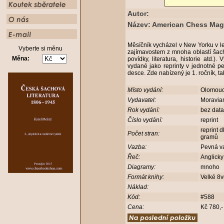
Autor:
Název: American Chess Maga
Měsíčník vycházel v New Yorku v l
Vyberte si měnu
zajímavostem z mnoha oblastí šachu
Měna:
povídky, literatura, historie atd.).
vydané jako reprinty v jednotné p
desce. Zde nabízený je 1. ročník, t
Místo vydání:
Olomou
Vydavatel:
Moravia
Rok vydání:
bez dat
Číslo vydání:
reprint
reprint 
Počet stran:
gramů
Vazba:
Pevná v
Řeč:
Anglick
Diagramy:
mnoho
Formát knihy:
Velké 8
Náklad:
Kód:
#588
Cena:
Kč 780,