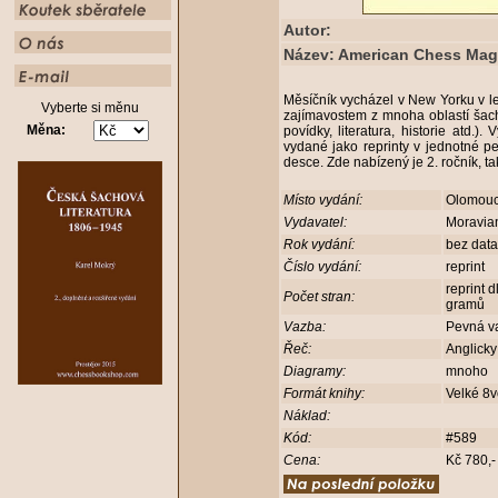
Autor:
Název: American Chess Maga
Měsíčník vycházel v New Yorku v l
Vyberte si měnu
zajímavostem z mnoha oblastí šachu
Měna:
povídky, literatura, historie atd.).
vydané jako reprinty v jednotné p
desce. Zde nabízený je 2. ročník, t
Místo vydání:
Olomou
Vydavatel:
Moravia
Rok vydání:
bez dat
Číslo vydání:
reprint
reprint 
Počet stran:
gramů
Vazba:
Pevná v
Řeč:
Anglick
Diagramy:
mnoho
Formát knihy:
Velké 8
Náklad:
Kód:
#589
Cena:
Kč 780,