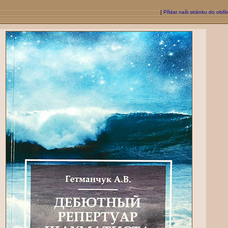
[
Přidat naši stránku do oblí