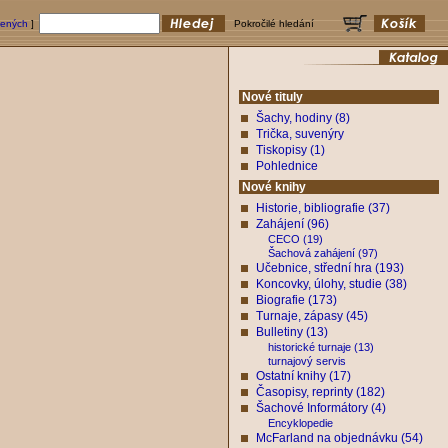
bených
]
Pokročilé hledání
Nové tituly
Šachy, hodiny (8)
Trička, suvenýry
Tiskopisy (1)
Pohlednice
Nové knihy
Historie, bibliografie (37)
Zahájení (96)
CECO (19)
Šachová zahájení (97)
Učebnice, střední hra (193)
Koncovky, úlohy, studie (38)
Biografie (173)
Turnaje, zápasy (45)
Bulletiny (13)
historické turnaje (13)
turnajový servis
Ostatní knihy (17)
Časopisy, reprinty (182)
Šachové Informátory (4)
Encyklopedie
McFarland na objednávku (54)