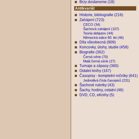
Brzy dostaneme (18)
Antikvariát
Historie, bibliografie (216)
Zahájení (723)
CECO (34)
Šachová zahájení (107)
Teoria debjutov (44)
Německá edice 80. let (46)
Díla všeobecná (909)
Koncovky, úlohy, studie (458)
Biografie (362)
Černá série (70)
Malá černá série (27)
Turnaje a zápasy (360)
Ostatní knihy (167)
Časopisy - kompletní ročníky (641)
Jednotlivá čísla časopisů (231)
Šachové rubriky (43)
Šachy, hodiny, ostatní (46)
DVD, CD, eKnihy (5)