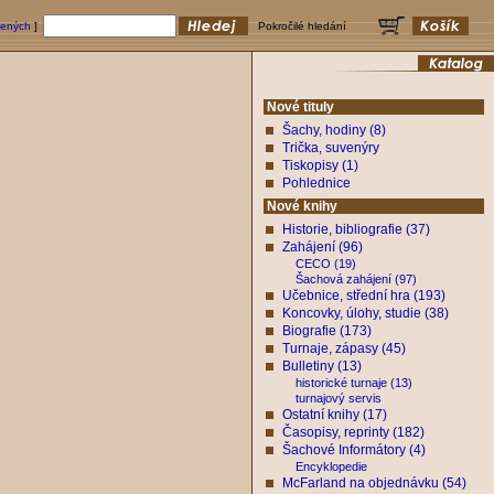
bených
]
Pokročilé hledání
Nové tituly
Šachy, hodiny (8)
Trička, suvenýry
Tiskopisy (1)
Pohlednice
Nové knihy
Historie, bibliografie (37)
Zahájení (96)
CECO (19)
Šachová zahájení (97)
Učebnice, střední hra (193)
Koncovky, úlohy, studie (38)
Biografie (173)
Turnaje, zápasy (45)
Bulletiny (13)
historické turnaje (13)
turnajový servis
Ostatní knihy (17)
Časopisy, reprinty (182)
Šachové Informátory (4)
Encyklopedie
McFarland na objednávku (54)