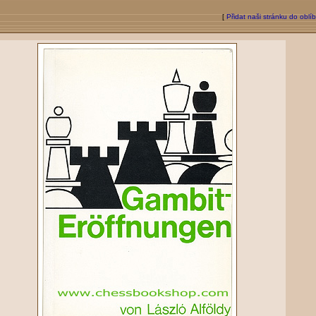
[
Přidat naši stránku do oblí