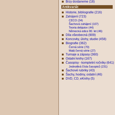
Brzy dostaneme (18)
Antikvariát
Historie, bibliografie (216)
Zahájení (723)
CECO (34)
Šachová zahájení (107)
Teoria debjutov (44)
Německá edice 80. let (46)
Díla všeobecná (909)
Koncovky, úlohy, studie (458)
Biografie (362)
Černá série (70)
Malá černá série (27)
Turnaje a zápasy (360)
Ostatní knihy (167)
Časopisy - kompletní ročníky (641)
Jednotlivá čísla časopisů (231)
Šachové rubriky (43)
Šachy, hodiny, ostatní (46)
DVD, CD, eKnihy (5)