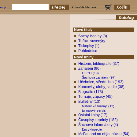
bených
]
Pokročilé hledání
Nové tituly
Šachy, hodiny (8)
Trička, suvenýry
Tiskopisy (1)
Pohlednice
Nové knihy
Historie, bibliografie (37)
Zahájení (96)
CECO (19)
Šachová zahájení (97)
Učebnice, střední hra (193)
Koncovky, úlohy, studie (38)
Biografie (173)
Turnaje, zápasy (45)
Bulletiny (13)
historické turnaje (13)
turnajový servis
Ostatní knihy (17)
Časopisy, reprinty (182)
Šachové Informátory (4)
Encyklopedie
McFarland na objednávku (54)