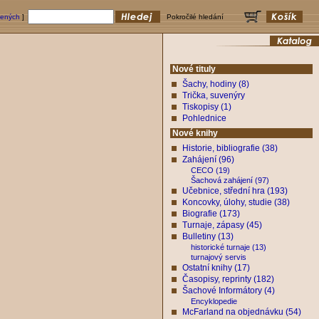
bených
]
Pokročilé hledání
Nové tituly
Šachy, hodiny (8)
Trička, suvenýry
Tiskopisy (1)
Pohlednice
Nové knihy
Historie, bibliografie (38)
Zahájení (96)
CECO (19)
Šachová zahájení (97)
Učebnice, střední hra (193)
Koncovky, úlohy, studie (38)
Biografie (173)
Turnaje, zápasy (45)
Bulletiny (13)
historické turnaje (13)
turnajový servis
Ostatní knihy (17)
Časopisy, reprinty (182)
Šachové Informátory (4)
Encyklopedie
McFarland na objednávku (54)