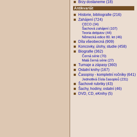
Brzy dostaneme (18)
Antikvariát
Historie, bibliografie (216)
Zahájení (724)
CECO (34)
Šachová zahájení (107)
Teoria debjutov (44)
Německá edice 80. let (46)
Díla všeobecná (909)
Koncovky, úlohy, studie (458)
Biografie (362)
Černá série (70)
Malá černá série (27)
Turnaje a zápasy (360)
Ostatní knihy (167)
Časopisy - kompletní ročníky (641)
Jednotlivá čísla časopisů (231)
Šachové rubriky (43)
Šachy, hodiny, ostatní (46)
DVD, CD, eKnihy (5)