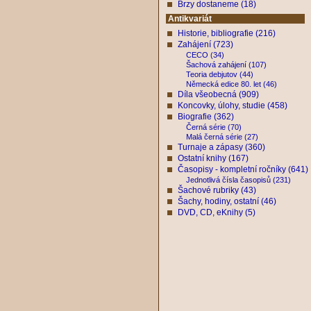
Brzy dostaneme (18)
Antikvariát
Historie, bibliografie (216)
Zahájení (723)
CECO (34)
Šachová zahájení (107)
Teoria debjutov (44)
Německá edice 80. let (46)
Díla všeobecná (909)
Koncovky, úlohy, studie (458)
Biografie (362)
Černá série (70)
Malá černá série (27)
Turnaje a zápasy (360)
Ostatní knihy (167)
Časopisy - kompletní ročníky (641)
Jednotlivá čísla časopisů (231)
Šachové rubriky (43)
Šachy, hodiny, ostatní (46)
DVD, CD, eKnihy (5)