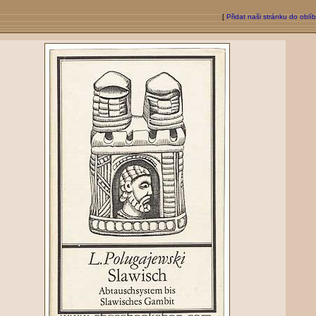
[
Přidat naši stránku do oblí