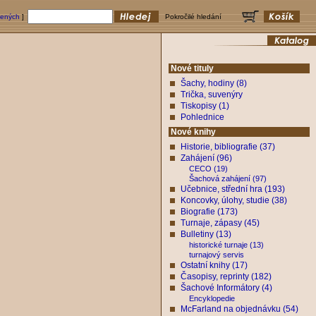
bených
]
Pokročilé hledání
Nové tituly
Šachy, hodiny (8)
Trička, suvenýry
Tiskopisy (1)
Pohlednice
Nové knihy
Historie, bibliografie (37)
Zahájení (96)
CECO (19)
Šachová zahájení (97)
Učebnice, střední hra (193)
Koncovky, úlohy, studie (38)
Biografie (173)
Turnaje, zápasy (45)
Bulletiny (13)
historické turnaje (13)
turnajový servis
Ostatní knihy (17)
Časopisy, reprinty (182)
Šachové Informátory (4)
Encyklopedie
McFarland na objednávku (54)