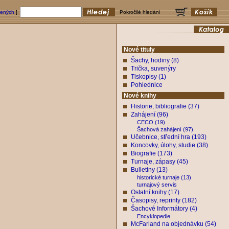
bených
]
Pokročilé hledání
Nové tituly
Šachy, hodiny (8)
Trička, suvenýry
Tiskopisy (1)
Pohlednice
Nové knihy
Historie, bibliografie (37)
Zahájení (96)
CECO (19)
Šachová zahájení (97)
Učebnice, střední hra (193)
Koncovky, úlohy, studie (38)
Biografie (173)
Turnaje, zápasy (45)
Bulletiny (13)
historické turnaje (13)
turnajový servis
Ostatní knihy (17)
Časopisy, reprinty (182)
Šachové Informátory (4)
Encyklopedie
McFarland na objednávku (54)