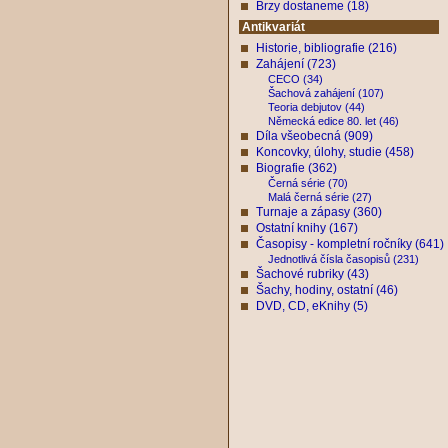
Brzy dostaneme (18)
Antikvariát
Historie, bibliografie (216)
Zahájení (723)
CECO (34)
Šachová zahájení (107)
Teoria debjutov (44)
Německá edice 80. let (46)
Díla všeobecná (909)
Koncovky, úlohy, studie (458)
Biografie (362)
Černá série (70)
Malá černá série (27)
Turnaje a zápasy (360)
Ostatní knihy (167)
Časopisy - kompletní ročníky (641)
Jednotlivá čísla časopisů (231)
Šachové rubriky (43)
Šachy, hodiny, ostatní (46)
DVD, CD, eKnihy (5)