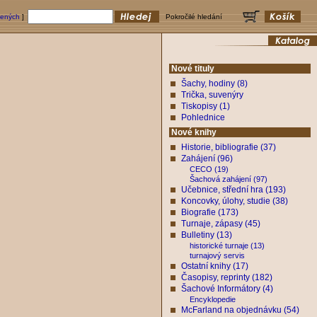
bených
]
Pokročilé hledání
Nové tituly
Šachy, hodiny (8)
Trička, suvenýry
Tiskopisy (1)
Pohlednice
Nové knihy
Historie, bibliografie (37)
Zahájení (96)
CECO (19)
Šachová zahájení (97)
Učebnice, střední hra (193)
Koncovky, úlohy, studie (38)
Biografie (173)
Turnaje, zápasy (45)
Bulletiny (13)
historické turnaje (13)
turnajový servis
Ostatní knihy (17)
Časopisy, reprinty (182)
Šachové Informátory (4)
Encyklopedie
McFarland na objednávku (54)