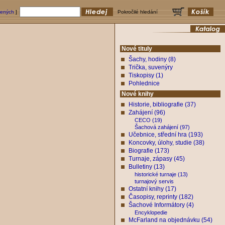
bených
]
Pokročilé hledání
Nové tituly
Šachy, hodiny (8)
Trička, suvenýry
Tiskopisy (1)
Pohlednice
Nové knihy
Historie, bibliografie (37)
Zahájení (96)
CECO (19)
Šachová zahájení (97)
Učebnice, střední hra (193)
Koncovky, úlohy, studie (38)
Biografie (173)
Turnaje, zápasy (45)
Bulletiny (13)
historické turnaje (13)
turnajový servis
Ostatní knihy (17)
Časopisy, reprinty (182)
Šachové Informátory (4)
Encyklopedie
McFarland na objednávku (54)