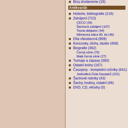
Brzy dostaneme (18)
Antikvariát
Historie, bibliografie (216)
Zahájení (723)
CECO (34)
Šachová zahájení (107)
Teoria debjutov (44)
Německá edice 80. let (46)
Díla všeobecná (909)
Koncovky, úlohy, studie (458)
Biografie (362)
Černá série (70)
Malá černá série (27)
Turnaje a zápasy (360)
Ostatní knihy (167)
Časopisy - kompletní ročníky (641)
Jednotlivá čísla časopisů (231)
Šachové rubriky (43)
Šachy, hodiny, ostatní (46)
DVD, CD, eKnihy (5)