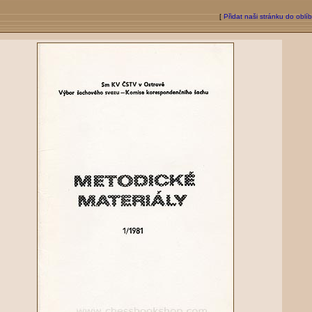
[
Přidat naši stránku do oblí