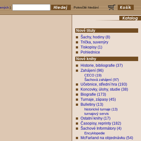
bených
]
Pokročilé hledání
Nové tituly
Šachy, hodiny (8)
Trička, suvenýry
Tiskopisy (1)
Pohlednice
Nové knihy
Historie, bibliografie (37)
Zahájení (96)
CECO (19)
Šachová zahájení (97)
Učebnice, střední hra (193)
Koncovky, úlohy, studie (38)
Biografie (173)
Turnaje, zápasy (45)
Bulletiny (13)
historické turnaje (13)
turnajový servis
Ostatní knihy (17)
Časopisy, reprinty (182)
Šachové Informátory (4)
Encyklopedie
McFarland na objednávku (54)