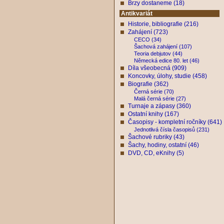
Brzy dostaneme (18)
Antikvariát
Historie, bibliografie (216)
Zahájení (723)
CECO (34)
Šachová zahájení (107)
Teoria debjutov (44)
Německá edice 80. let (46)
Díla všeobecná (909)
Koncovky, úlohy, studie (458)
Biografie (362)
Černá série (70)
Malá černá série (27)
Turnaje a zápasy (360)
Ostatní knihy (167)
Časopisy - kompletní ročníky (641)
Jednotlivá čísla časopisů (231)
Šachové rubriky (43)
Šachy, hodiny, ostatní (46)
DVD, CD, eKnihy (5)