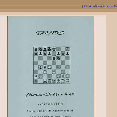
[
Přidat naši stránku do oblí