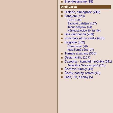
Brzy dostaneme (18)
Antikvariát
Historie, bibliografie (216)
Zahájení (723)
CECO (34)
Šachová zahájení (107)
Teoria debjutov (44)
Německá edice 80. let (46)
Díla všeobecná (909)
Koncovky, úlohy, studie (458)
Biografie (362)
Černá série (70)
Malá černá série (27)
Turnaje a zápasy (360)
Ostatní knihy (167)
Časopisy - kompletní ročníky (641)
Jednotlivá čísla časopisů (231)
Šachové rubriky (43)
Šachy, hodiny, ostatní (46)
DVD, CD, eKnihy (5)