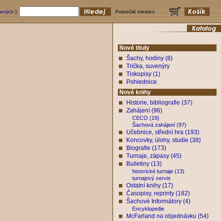
bených
]
Pokročilé hledání
Nové tituly
Šachy, hodiny (8)
Trička, suvenýry
Tiskopisy (1)
Pohlednice
Nové knihy
Historie, bibliografie (37)
Zahájení (96)
CECO (19)
Šachová zahájení (97)
Učebnice, střední hra (193)
Koncovky, úlohy, studie (38)
Biografie (173)
Turnaje, zápasy (45)
Bulletiny (13)
historické turnaje (13)
turnajový servis
Ostatní knihy (17)
Časopisy, reprinty (182)
Šachové Informátory (4)
Encyklopedie
McFarland na objednávku (54)