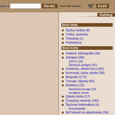
bených
]
Pokročilé hledání
Nové tituly
Šachy, hodiny (8)
Trička, suvenýry
Tiskopisy (1)
Pohlednice
Nové knihy
Historie, bibliografie (38)
Zahájení (96)
CECO (19)
Šachová zahájení (97)
Učebnice, střední hra (193)
Koncovky, úlohy, studie (38)
Biografie (173)
Turnaje, zápasy (45)
Bulletiny (13)
historické turnaje (13)
turnajový servis
Ostatní knihy (17)
Časopisy, reprinty (182)
Šachové Informátory (4)
Encyklopedie
McFarland na objednávku (54)