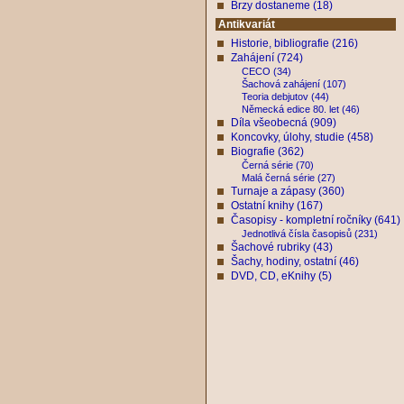
Brzy dostaneme (18)
Antikvariát
Historie, bibliografie (216)
Zahájení (724)
CECO (34)
Šachová zahájení (107)
Teoria debjutov (44)
Německá edice 80. let (46)
Díla všeobecná (909)
Koncovky, úlohy, studie (458)
Biografie (362)
Černá série (70)
Malá černá série (27)
Turnaje a zápasy (360)
Ostatní knihy (167)
Časopisy - kompletní ročníky (641)
Jednotlivá čísla časopisů (231)
Šachové rubriky (43)
Šachy, hodiny, ostatní (46)
DVD, CD, eKnihy (5)