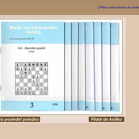
[
Přidat naši stránku do oblí