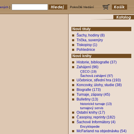
bených
]
Pokročilé hledání
Nové tituly
Šachy, hodiny (8)
Trička, suvenýry
Tiskopisy (1)
Pohlednice
Nové knihy
Historie, bibliografie (37)
Zahájení (96)
CECO (19)
Šachová zahájení (97)
Učebnice, střední hra (193)
Koncovky, úlohy, studie (38)
Biografie (173)
Turnaje, zápasy (45)
Bulletiny (13)
historické turnaje (13)
turnajový servis
Ostatní knihy (17)
Časopisy, reprinty (182)
Šachové Informátory (4)
Encyklopedie
McFarland na objednávku (54)