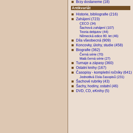
Brzy dostaneme (18)
Antikvariát
Historie, bibliografie (216)
Zahájení (723)
CECO (34)
Šachová zahájení (107)
Teoria debjutov (44)
Německá edice 80. let (46)
Díla všeobecná (909)
Koncovky, úlohy, studie (458)
Biografie (362)
Černá série (70)
Malá černá série (27)
Turnaje a zápasy (360)
Ostatní knihy (167)
Časopisy - kompletní ročníky (641)
Jednotlivá čísla časopisů (231)
Šachové rubriky (43)
Šachy, hodiny, ostatní (46)
DVD, CD, eKnihy (5)