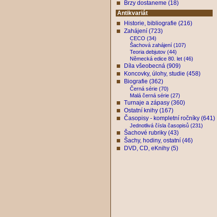
Brzy dostaneme (18)
Antikvariát
Historie, bibliografie (216)
Zahájení (723)
CECO (34)
Šachová zahájení (107)
Teoria debjutov (44)
Německá edice 80. let (46)
Díla všeobecná (909)
Koncovky, úlohy, studie (458)
Biografie (362)
Černá série (70)
Malá černá série (27)
Turnaje a zápasy (360)
Ostatní knihy (167)
Časopisy - kompletní ročníky (641)
Jednotlivá čísla časopisů (231)
Šachové rubriky (43)
Šachy, hodiny, ostatní (46)
DVD, CD, eKnihy (5)