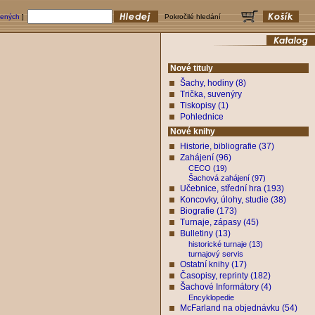
bených
]
Pokročilé hledání
Nové tituly
Šachy, hodiny (8)
Trička, suvenýry
Tiskopisy (1)
Pohlednice
Nové knihy
Historie, bibliografie (37)
Zahájení (96)
CECO (19)
Šachová zahájení (97)
Učebnice, střední hra (193)
Koncovky, úlohy, studie (38)
Biografie (173)
Turnaje, zápasy (45)
Bulletiny (13)
historické turnaje (13)
turnajový servis
Ostatní knihy (17)
Časopisy, reprinty (182)
Šachové Informátory (4)
Encyklopedie
McFarland na objednávku (54)