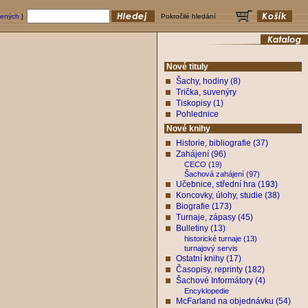
bených
]
Pokročilé hledání
Nové tituly
Šachy, hodiny (8)
Trička, suvenýry
Tiskopisy (1)
Pohlednice
Nové knihy
Historie, bibliografie (37)
Zahájení (96)
CECO (19)
Šachová zahájení (97)
Učebnice, střední hra (193)
Koncovky, úlohy, studie (38)
Biografie (173)
Turnaje, zápasy (45)
Bulletiny (13)
historické turnaje (13)
turnajový servis
Ostatní knihy (17)
Časopisy, reprinty (182)
Šachové Informátory (4)
Encyklopedie
McFarland na objednávku (54)