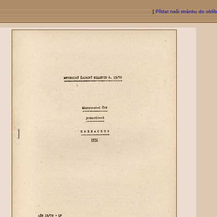
[
Přidat naši stránku do oblí