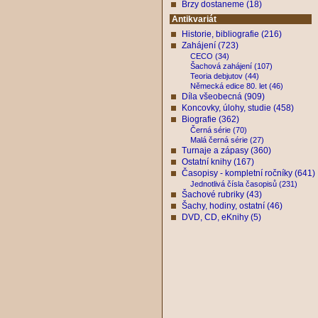
Brzy dostaneme (18)
Antikvariát
Historie, bibliografie (216)
Zahájení (723)
CECO (34)
Šachová zahájení (107)
Teoria debjutov (44)
Německá edice 80. let (46)
Díla všeobecná (909)
Koncovky, úlohy, studie (458)
Biografie (362)
Černá série (70)
Malá černá série (27)
Turnaje a zápasy (360)
Ostatní knihy (167)
Časopisy - kompletní ročníky (641)
Jednotlivá čísla časopisů (231)
Šachové rubriky (43)
Šachy, hodiny, ostatní (46)
DVD, CD, eKnihy (5)