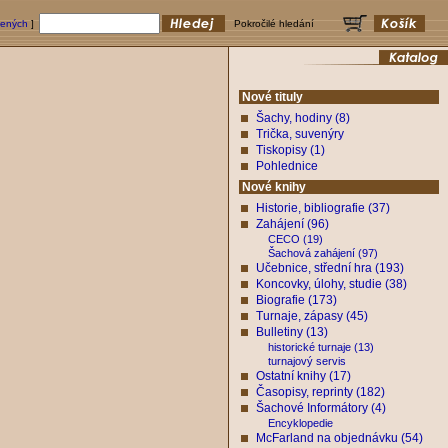
bených
]
Pokročilé hledání
Nové tituly
Šachy, hodiny (8)
Trička, suvenýry
Tiskopisy (1)
Pohlednice
Nové knihy
Historie, bibliografie (37)
Zahájení (96)
CECO (19)
Šachová zahájení (97)
Učebnice, střední hra (193)
Koncovky, úlohy, studie (38)
Biografie (173)
Turnaje, zápasy (45)
Bulletiny (13)
historické turnaje (13)
turnajový servis
Ostatní knihy (17)
Časopisy, reprinty (182)
Šachové Informátory (4)
Encyklopedie
McFarland na objednávku (54)