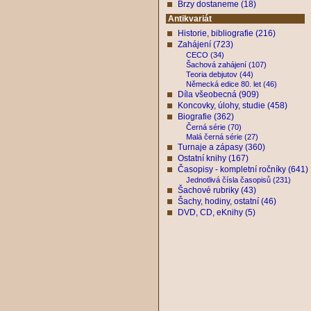
Brzy dostaneme (18)
Antikvariát
Historie, bibliografie (216)
Zahájení (723)
CECO (34)
Šachová zahájení (107)
Teoria debjutov (44)
Německá edice 80. let (46)
Díla všeobecná (909)
Koncovky, úlohy, studie (458)
Biografie (362)
Černá série (70)
Malá černá série (27)
Turnaje a zápasy (360)
Ostatní knihy (167)
Časopisy - kompletní ročníky (641)
Jednotlivá čísla časopisů (231)
Šachové rubriky (43)
Šachy, hodiny, ostatní (46)
DVD, CD, eKnihy (5)