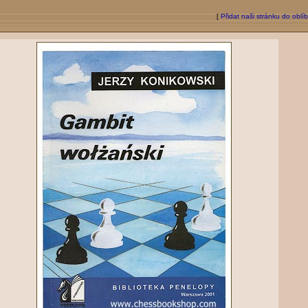
[
Přidat naši stránku do oblí