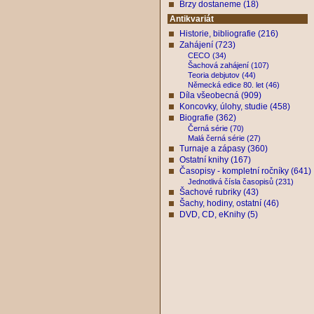
Brzy dostaneme (18)
Antikvariát
Historie, bibliografie (216)
Zahájení (723)
CECO (34)
Šachová zahájení (107)
Teoria debjutov (44)
Německá edice 80. let (46)
Díla všeobecná (909)
Koncovky, úlohy, studie (458)
Biografie (362)
Černá série (70)
Malá černá série (27)
Turnaje a zápasy (360)
Ostatní knihy (167)
Časopisy - kompletní ročníky (641)
Jednotlivá čísla časopisů (231)
Šachové rubriky (43)
Šachy, hodiny, ostatní (46)
DVD, CD, eKnihy (5)