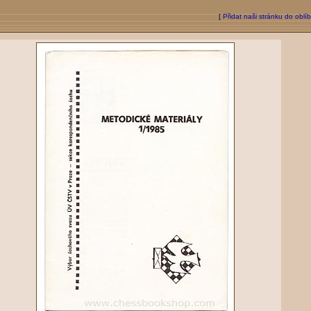
[
Přidat naši stránku do oblí