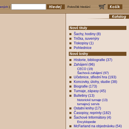
bených
]
Pokročilé hledání
Nové tituly
Šachy, hodiny (8)
Trička, suvenýry
Tiskopisy (1)
Pohlednice
Nové knihy
Historie, bibliografie (37)
Zahájení (96)
CECO (19)
Šachová zahájení (97)
Učebnice, střední hra (193)
Koncovky, úlohy, studie (38)
Biografie (173)
Turnaje, zápasy (45)
Bulletiny (13)
historické turnaje (13)
turnajový servis
Ostatní knihy (17)
Časopisy, reprinty (182)
Šachové Informátory (4)
Encyklopedie
McFarland na objednávku (54)