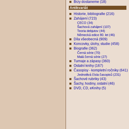
Brzy dostaneme (18)
Antikvariát
Historie, bibliografie (216)
Zahájení (723)
CECO (34)
Šachová zahájení (107)
Teoria debjutov (44)
Německá edice 80. let (46)
Díla všeobecná (909)
Koncovky, úlohy, studie (458)
Biografie (362)
Černá série (70)
Malá černá série (27)
Turnaje a zápasy (360)
Ostatní knihy (167)
Časopisy - kompletní ročníky (641)
Jednotlivá čísla časopisů (231)
Šachové rubriky (43)
Šachy, hodiny, ostatní (46)
DVD, CD, eKnihy (5)