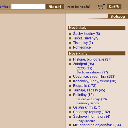
bených
]
Pokročilé hledání
Nové tituly
Šachy, hodiny (8)
Trička, suvenýry
Tiskopisy (1)
Pohlednice
Nové knihy
Historie, bibliografie (37)
Zahájení (96)
CECO (19)
Šachová zahájení (97)
Učebnice, střední hra (193)
Koncovky, úlohy, studie (38)
Biografie (173)
Turnaje, zápasy (45)
Bulletiny (13)
historické turnaje (13)
turnajový servis
Ostatní knihy (17)
Časopisy, reprinty (182)
Šachové Informátory (4)
Encyklopedie
McFarland na objednávku (54)