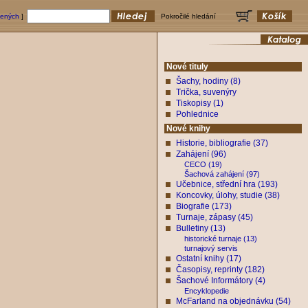
bených
]
Pokročilé hledání
Nové tituly
Šachy, hodiny (8)
Trička, suvenýry
Tiskopisy (1)
Pohlednice
Nové knihy
Historie, bibliografie (37)
Zahájení (96)
CECO (19)
Šachová zahájení (97)
Učebnice, střední hra (193)
Koncovky, úlohy, studie (38)
Biografie (173)
Turnaje, zápasy (45)
Bulletiny (13)
historické turnaje (13)
turnajový servis
Ostatní knihy (17)
Časopisy, reprinty (182)
Šachové Informátory (4)
Encyklopedie
McFarland na objednávku (54)