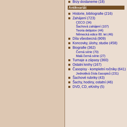
Brzy dostaneme (18)
Antikvariát
Historie, bibliografie (216)
Zahájení (723)
CECO (34)
Šachová zahájení (107)
Teoria debjutov (44)
Německá edice 80. let (46)
Díla všeobecná (909)
Koncovky, úlohy, studie (458)
Biografie (362)
Černá série (70)
Malá černá série (27)
Turnaje a zápasy (360)
Ostatní knihy (167)
Časopisy - kompletní ročníky (641)
Jednotlivá čísla časopisů (231)
Šachové rubriky (43)
Šachy, hodiny, ostatní (46)
DVD, CD, eKnihy (5)