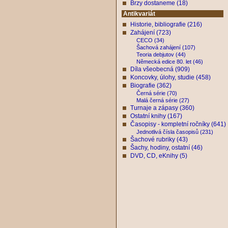
Brzy dostaneme (18)
Antikvariát
Historie, bibliografie (216)
Zahájení (723)
CECO (34)
Šachová zahájení (107)
Teoria debjutov (44)
Německá edice 80. let (46)
Díla všeobecná (909)
Koncovky, úlohy, studie (458)
Biografie (362)
Černá série (70)
Malá černá série (27)
Turnaje a zápasy (360)
Ostatní knihy (167)
Časopisy - kompletní ročníky (641)
Jednotlivá čísla časopisů (231)
Šachové rubriky (43)
Šachy, hodiny, ostatní (46)
DVD, CD, eKnihy (5)