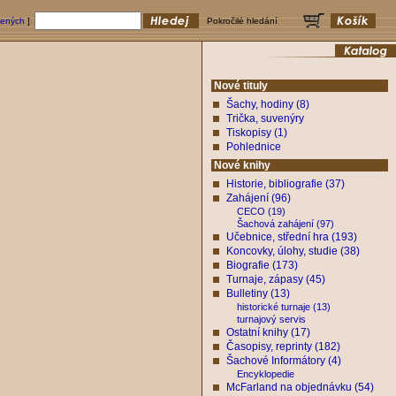
bených
]
Pokročilé hledání
Nové tituly
Šachy, hodiny (8)
Trička, suvenýry
Tiskopisy (1)
Pohlednice
Nové knihy
Historie, bibliografie (37)
Zahájení (96)
CECO (19)
Šachová zahájení (97)
Učebnice, střední hra (193)
Koncovky, úlohy, studie (38)
Biografie (173)
Turnaje, zápasy (45)
Bulletiny (13)
historické turnaje (13)
turnajový servis
Ostatní knihy (17)
Časopisy, reprinty (182)
Šachové Informátory (4)
Encyklopedie
McFarland na objednávku (54)