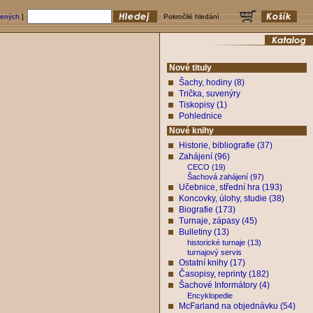
bených
]
Pokročilé hledání
Nové tituly
Šachy, hodiny (8)
Trička, suvenýry
Tiskopisy (1)
Pohlednice
Nové knihy
Historie, bibliografie (37)
Zahájení (96)
CECO (19)
Šachová zahájení (97)
Učebnice, střední hra (193)
Koncovky, úlohy, studie (38)
Biografie (173)
Turnaje, zápasy (45)
Bulletiny (13)
historické turnaje (13)
turnajový servis
Ostatní knihy (17)
Časopisy, reprinty (182)
Šachové Informátory (4)
Encyklopedie
McFarland na objednávku (54)