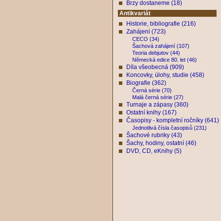
Brzy dostaneme (18)
Antikvariát
Historie, bibliografie (216)
Zahájení (723)
CECO (34)
Šachová zahájení (107)
Teoria debjutov (44)
Německá edice 80. let (46)
Díla všeobecná (909)
Koncovky, úlohy, studie (458)
Biografie (362)
Černá série (70)
Malá černá série (27)
Turnaje a zápasy (360)
Ostatní knihy (167)
Časopisy - kompletní ročníky (641)
Jednotlivá čísla časopisů (231)
Šachové rubriky (43)
Šachy, hodiny, ostatní (46)
DVD, CD, eKnihy (5)