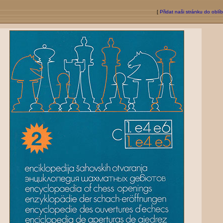
[
Přidat naši stránku do oblí