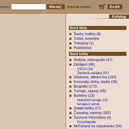
bených
]
Pokročilé hledání
Nové tituly
Šachy, hodiny (8)
Trička, suvenýry
Tiskopisy (1)
Pohlednice
Nové knihy
Historie, bibliografie (37)
Zahájení (96)
CECO (19)
Šachová zahájení (97)
Učebnice, střední hra (193)
Koncovky, úlohy, studie (38)
Biografie (173)
Turnaje, zápasy (45)
Bulletiny (13)
historické turnaje (13)
turnajový servis
Ostatní knihy (17)
Časopisy, reprinty (182)
Šachové Informátory (4)
Encyklopedie
McFarland na objednávku (54)