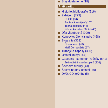
Brzy dostaneme (18)
Antikvariát
Historie, bibliografie (216)
Zahájení (723)
CECO (34)
Šachová zahájení (107)
Teoria debjutov (44)
Německá edice 80. let (46)
Díla všeobecná (909)
Koncovky, úlohy, studie (458)
Biografie (362)
Černá série (70)
Malá černá série (27)
Turnaje a zápasy (360)
Ostatní knihy (167)
Časopisy - kompletní ročníky (641)
Jednotlivá čísla časopisů (231)
Šachové rubriky (43)
Šachy, hodiny, ostatní (46)
DVD, CD, eKnihy (5)