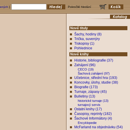
bených
]
Pokročilé hledání
Nové tituly
Šachy, hodiny (8)
Trička, suvenýry
Tiskopisy (1)
Pohlednice
Nové knihy
Historie, bibliografie (37)
Zahájení (96)
CECO (19)
Šachová zahájení (97)
Učebnice, střední hra (193)
Koncovky, úlohy, studie (38)
Biografie (173)
Turnaje, zápasy (45)
Bulletiny (13)
historické turnaje (13)
turnajový servis
Ostatní knihy (17)
Časopisy, reprinty (182)
Šachové Informátory (4)
Encyklopedie
McFarland na objednávku (54)