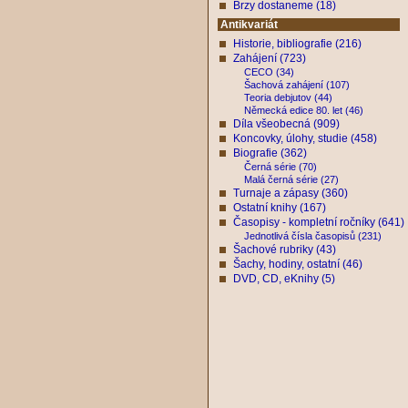
Brzy dostaneme (18)
Antikvariát
Historie, bibliografie (216)
Zahájení (723)
CECO (34)
Šachová zahájení (107)
Teoria debjutov (44)
Německá edice 80. let (46)
Díla všeobecná (909)
Koncovky, úlohy, studie (458)
Biografie (362)
Černá série (70)
Malá černá série (27)
Turnaje a zápasy (360)
Ostatní knihy (167)
Časopisy - kompletní ročníky (641)
Jednotlivá čísla časopisů (231)
Šachové rubriky (43)
Šachy, hodiny, ostatní (46)
DVD, CD, eKnihy (5)