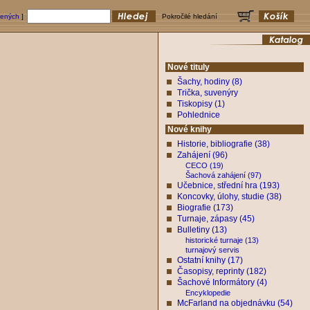
bených
]
Pokročilé hledání
Nové tituly
Šachy, hodiny (8)
Trička, suvenýry
Tiskopisy (1)
Pohlednice
Nové knihy
Historie, bibliografie (38)
Zahájení (96)
CECO (19)
Šachová zahájení (97)
Učebnice, střední hra (193)
Koncovky, úlohy, studie (38)
Biografie (173)
Turnaje, zápasy (45)
Bulletiny (13)
historické turnaje (13)
turnajový servis
Ostatní knihy (17)
Časopisy, reprinty (182)
Šachové Informátory (4)
Encyklopedie
McFarland na objednávku (54)