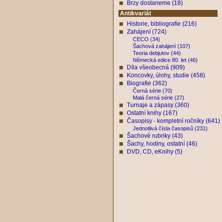
Brzy dostaneme (18)
Antikvariát
Historie, bibliografie (216)
Zahájení (724)
CECO (34)
Šachová zahájení (107)
Teoria debjutov (44)
Německá edice 80. let (46)
Díla všeobecná (909)
Koncovky, úlohy, studie (458)
Biografie (362)
Černá série (70)
Malá černá série (27)
Turnaje a zápasy (360)
Ostatní knihy (167)
Časopisy - kompletní ročníky (641)
Jednotlivá čísla časopisů (231)
Šachové rubriky (43)
Šachy, hodiny, ostatní (46)
DVD, CD, eKnihy (5)