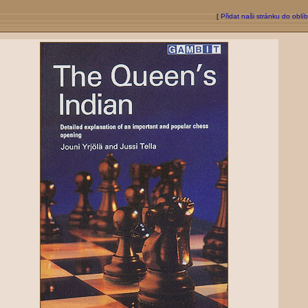
[
Přidat naši stránku do oblí