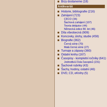
Brzy dostaneme (18)
Antikvariát
Historie, bibliografie (216)
Zahájení (723)
CECO (34)
Šachová zahájení (107)
Teoria debjutov (44)
Německá edice 80. let (46)
Díla všeobecná (909)
Koncovky, úlohy, studie (458)
Biografie (362)
Černá série (70)
Malá černá série (27)
Turnaje a zápasy (360)
Ostatní knihy (167)
Časopisy - kompletní ročníky (641)
Jednotlivá čísla časopisů (231)
Šachové rubriky (43)
Šachy, hodiny, ostatní (46)
DVD, CD, eKnihy (5)