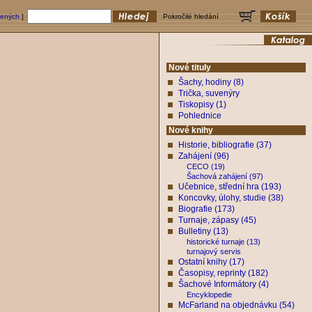
bených
]
Pokročilé hledání
Nové tituly
Šachy, hodiny (8)
Trička, suvenýry
Tiskopisy (1)
Pohlednice
Nové knihy
Historie, bibliografie (37)
Zahájení (96)
CECO (19)
Šachová zahájení (97)
Učebnice, střední hra (193)
Koncovky, úlohy, studie (38)
Biografie (173)
Turnaje, zápasy (45)
Bulletiny (13)
historické turnaje (13)
turnajový servis
Ostatní knihy (17)
Časopisy, reprinty (182)
Šachové Informátory (4)
Encyklopedie
McFarland na objednávku (54)