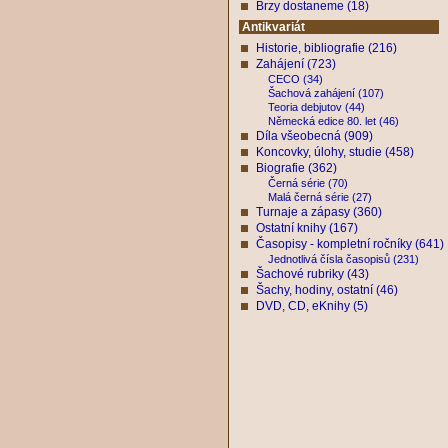
Brzy dostaneme (18)
Antikvariát
Historie, bibliografie (216)
Zahájení (723)
CECO (34)
Šachová zahájení (107)
Teoria debjutov (44)
Německá edice 80. let (46)
Díla všeobecná (909)
Koncovky, úlohy, studie (458)
Biografie (362)
Černá série (70)
Malá černá série (27)
Turnaje a zápasy (360)
Ostatní knihy (167)
Časopisy - kompletní ročníky (641)
Jednotlivá čísla časopisů (231)
Šachové rubriky (43)
Šachy, hodiny, ostatní (46)
DVD, CD, eKnihy (5)