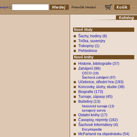
bených
]
Pokročilé hledání
Nové tituly
Šachy, hodiny (8)
Trička, suvenýry
Tiskopisy (1)
Pohlednice
Nové knihy
Historie, bibliografie (37)
Zahájení (96)
CECO (19)
Šachová zahájení (97)
Učebnice, střední hra (193)
Koncovky, úlohy, studie (38)
Biografie (173)
Turnaje, zápasy (45)
Bulletiny (13)
historické turnaje (13)
turnajový servis
Ostatní knihy (17)
Časopisy, reprinty (182)
Šachové Informátory (4)
Encyklopedie
McFarland na objednávku (54)