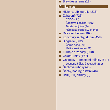
Brzy dostaneme (18)
Antikvariát
Historie, bibliografie (216)
Zahájení (723)
CECO (34)
Šachová zahájení (107)
Teoria debjutov (44)
Německá edice 80. let (46)
Díla všeobecná (909)
Koncovky, úlohy, studie (458)
Biografie (362)
Černá série (70)
Malá černá série (27)
Turnaje a zápasy (360)
Ostatní knihy (167)
Časopisy - kompletní ročníky (641)
Jednotlivá čísla časopisů (231)
Šachové rubriky (43)
Šachy, hodiny, ostatní (46)
DVD, CD, eKnihy (5)