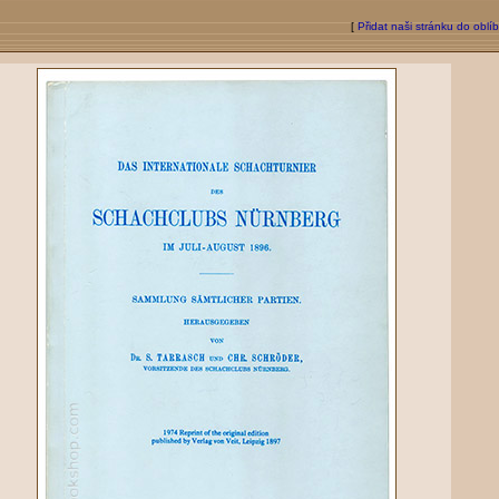
[
Přidat naši stránku do oblí