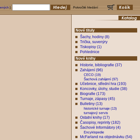
bených
]
Pokročilé hledání
Nové tituly
Šachy, hodiny (8)
Trička, suvenýry
Tiskopisy (1)
Pohlednice
Nové knihy
Historie, bibliografie (37)
Zahájení (96)
CECO (19)
Šachová zahájení (97)
Učebnice, střední hra (193)
Koncovky, úlohy, studie (38)
Biografie (173)
Turnaje, zápasy (45)
Bulletiny (13)
historické turnaje (13)
turnajový servis
Ostatní knihy (17)
Časopisy, reprinty (182)
Šachové Informátory (4)
Encyklopedie
McFarland na objednávku (54)