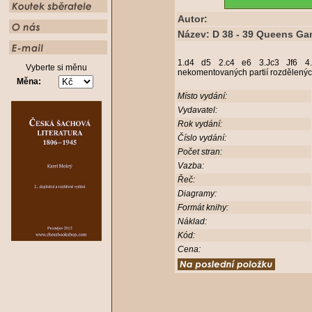
Autor:
Název: D 38 - 39 Queens Ga
1.d4 d5 2.c4 e6 3.Jc3 Jf6 4.
Vyberte si měnu
nekomentovaných partií rozdělenýc
Měna:
Místo vydání:
Vydavatel:
Rok vydání:
Číslo vydání:
Počet stran:
Vazba:
Řeč:
Diagramy:
Formát knihy:
Náklad:
Kód:
Cena: