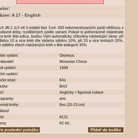
utor:
ázev: A 17 - English
c4 Jf6 2.Jc3 e6 3.ostatní bez 3.e4. 400 nekomentovaných partií většinou z
edávné doby, rozdělených podle variant. Pokud si jednorázově objednáte
ce knih této edice, budou Vám automaticky účtovány následující slevy: při
dběru 10 a více knih dle Vašeho výběru 10%, při 20 a více knihách 20%,
i odběru všech nabízených knih v této kategorii 35%
sto vydání:
Olomouc
davatel:
Moravian Chess
ok vydání:
1999
slo vydání:
čet stran:
64s
azba:
Brož
eč:
Anglicky + figurová notace
iagramy:
ano
rmát knihy:
8vo (20-23 cm)
áklad:
ód:
#131
ena:
Kč 40,-