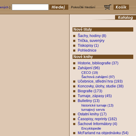
bených
]
Pokročilé hledání
Nové tituly
Šachy, hodiny (8)
Trička, suvenýry
Tiskopisy (1)
Pohlednice
Nové knihy
Historie, bibliografie (37)
Zahájení (96)
CECO (19)
Šachová zahájení (97)
Učebnice, střední hra (193)
Koncovky, úlohy, studie (38)
Biografie (173)
Turnaje, zápasy (45)
Bulletiny (13)
historické turnaje (13)
turnajový servis
Ostatní knihy (17)
Časopisy, reprinty (182)
Šachové Informátory (4)
Encyklopedie
McFarland na objednávku (54)