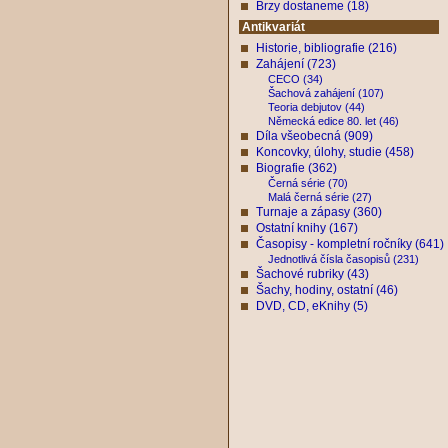
Brzy dostaneme (18)
Antikvariát
Historie, bibliografie (216)
Zahájení (723)
CECO (34)
Šachová zahájení (107)
Teoria debjutov (44)
Německá edice 80. let (46)
Díla všeobecná (909)
Koncovky, úlohy, studie (458)
Biografie (362)
Černá série (70)
Malá černá série (27)
Turnaje a zápasy (360)
Ostatní knihy (167)
Časopisy - kompletní ročníky (641)
Jednotlivá čísla časopisů (231)
Šachové rubriky (43)
Šachy, hodiny, ostatní (46)
DVD, CD, eKnihy (5)