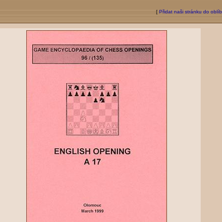
[
Přidat naši stránku do oblí