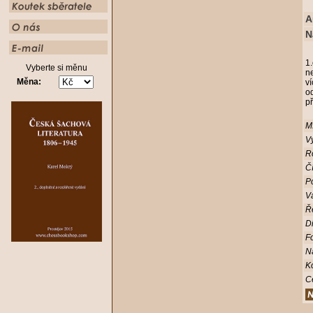
A
N
1.
Vyberte si měnu
n
Měna:
ví
o
př
Mí
Vy
R
Čí
Po
V
Ř
D
Fo
N
K
C