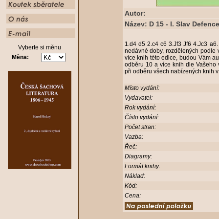
Autor:
Název: D 15 - I. Slav Defenc
1.d4 d5 2.c4 c6 3.Jf3 Jf6 4.Jc3 a6
Vyberte si měnu
nedávné doby, rozdělených podle v
Měna:
více knih této edice, budou Vám aut
odběru 10 a více knih dle Vašeho 
při odběru všech nabízených knih v
Místo vydání:
Vydavatel:
Rok vydání:
Číslo vydání:
Počet stran:
Vazba:
Řeč:
Diagramy:
Formát knihy:
Náklad:
Kód:
Cena: