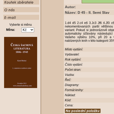
Autor:
Název: D 45 - II. Semi Slav
1.d4 d5 2.c4 e6 3.Jc3 Jf6 4.Jf3 
Vyberte si měnu
nekomentovaných partií většino
Měna:
variant. Pokud si jednorázově obj
automaticky účtovány následující
Vašeho výběru 10%, při 20 a v
nabízených knih v této kategorii 3
Místo vydání:
Vydavatel:
Rok vydání:
Číslo vydání:
Počet stran:
Vazba:
Řeč:
Diagramy:
Formát knihy:
Náklad:
Kód:
Cena: