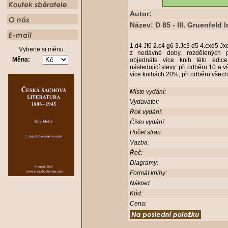
Autor:
Název: D 85 - III. Gruenfeld 
1.d4 Jf6 2.c4 g6 3.Jc3 d5 4.cxd5 J
Vyberte si měnu
z nedávné doby, rozdělených p
Měna:
objednáte více knih této edic
následující slevy: při odběru 10 a 
více knihách 20%, při odběru všech
Místo vydání:
Vydavatel:
Rok vydání:
Číslo vydání:
Počet stran:
Vazba:
Řeč:
Diagramy:
Formát knihy:
Náklad:
Kód:
Cena: